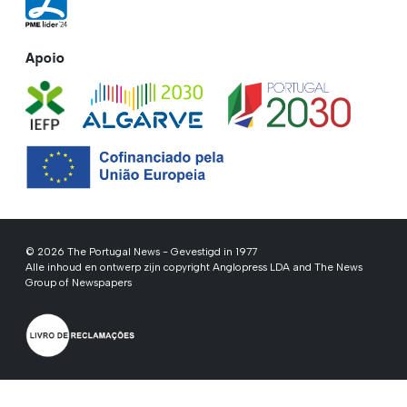
Apoio
© 2026 The Portugal News - Gevestigd in 1977
Alle inhoud en ontwerp zijn copyright Anglopress LDA and The News
Group of Newspapers