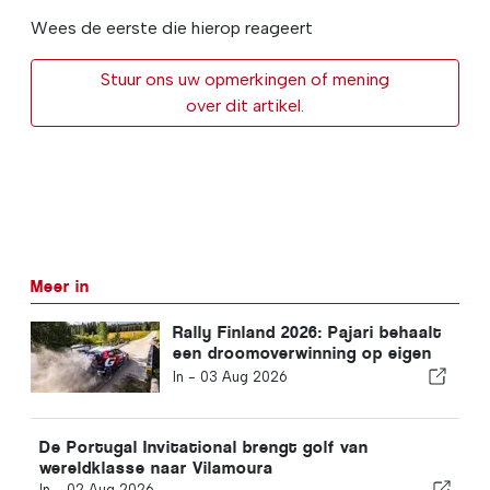
Wees de eerste die hierop reageert
Stuur ons uw opmerkingen of mening
over dit artikel.
Meer in
Rally Finland 2026: Pajari behaalt
een droomoverwinning op eigen
bodem
In -
03 Aug 2026
De Portugal Invitational brengt golf van
wereldklasse naar Vilamoura
In -
02 Aug 2026