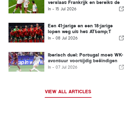
verslaat Frankrijk en bereikt de
WK-finale
In -
15 Jul 2026
Een 41-jarige en een 18-jarige
lopen weg uit het AT&amp;T
Stadium in Dallas
In -
08 Jul 2026
Iberisch duel: Portugal moet WK-
avontuur voortijdig beëindigen
door nederlaag tegen Spanje
In -
07 Jul 2026
VIEW ALL ARTICLES