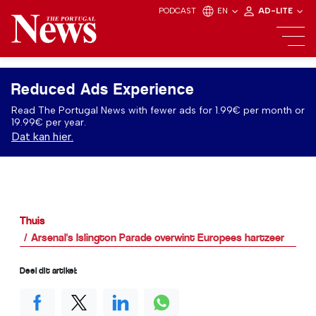
PODCAST
EN
AD-LITE
Reduced Ads Experience
Read The Portugal News with fewer ads for 1.99€ per month or
19.99€ per year.
Dat kan hier.
Thuis
Arsenal's Islington Parade overwint Europees hartzeer
Deel dit artikel: