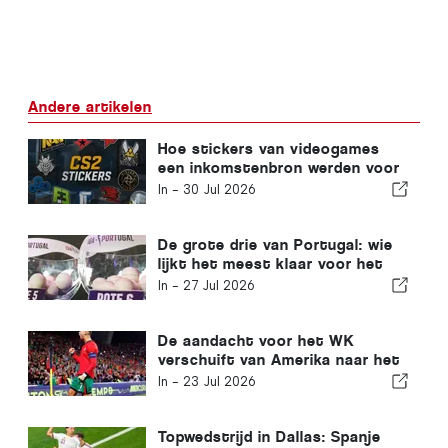
Andere artikelen
Hoe stickers van videogames
een inkomstenbron werden voor
esports-teams
In -
30 Jul 2026
De grote drie van Portugal: wie
lijkt het meest klaar voor het
nieuwe seizoen?
In -
27 Jul 2026
De aandacht voor het WK
verschuift van Amerika naar het
Iberisch Schiereiland
In -
23 Jul 2026
Topwedstrijd in Dallas: Spanje