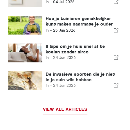
In -
04 Jul 2026
Hoe je tuinieren gemakkelijker
kunt maken naarmate je ouder
wordt
In -
25 Jun 2026
8 tips om je huis snel af te
koelen zonder airco
In -
24 Jun 2026
De invasieve soorten die je niet
in je tuin wilt hebben
In -
24 Jun 2026
VIEW ALL ARTICLES