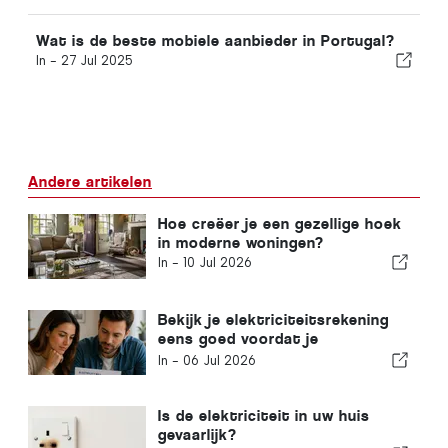
Wat is de beste mobiele aanbieder in Portugal?
In -
27 Jul 2025
Andere artikelen
Hoe creëer je een gezellige hoek
in moderne woningen?
In -
10 Jul 2026
Bekijk je elektriciteitsrekening
eens goed voordat je
zonnepanelen laat installeren
In -
06 Jul 2026
Is de elektriciteit in uw huis
gevaarlijk?