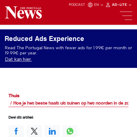
PODCAST
EN
AD-LITE
Reduced Ads Experience
Read The Portugal News with fewer ads for 1.99€ per month or
19.99€ per year.
Dat kan hier.
Thuis
Hoe je het beste haalt uit tuinen op het noorden in de zomer
Deel dit artikel: