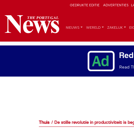
GEDRUKTE EDITIE
ADVERTENTIES
L
NIEUWS
WERELD
ZAKELIJK
EI
Red
Read Th
Thuis
De stille revolutie in productiviteit is b