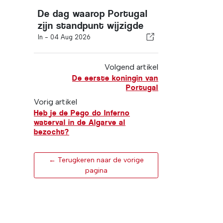
De dag waarop Portugal
zijn standpunt wijzigde
In -
04 Aug 2026
Volgend artikel
De eerste koningin van
Portugal
Vorig artikel
Heb je de Pego do Inferno
waterval in de Algarve al
bezocht?
← Terugkeren naar de vorige
pagina