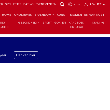
ER
SPELLETJES
DATING
EVENEMENTEN
NL
AD-LITE
HOME
ONDERWIJS
EIGENDOM
KUNST
MOMENTEN VAN RUST
LING
GEZONDHEID
SPORT
GOKKEN
HANDBOEK
IGAMING
MHEID
PORTUGAL
year.
Dat kan hier.