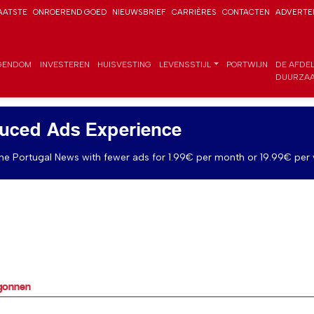
AATSTE
ONROEREND GOED
NIEUWSBRIEF
CARRIÈRES
CONTACTEN
ADVERTE
GENDOM
INVESTEREN
HUISVESTING
LEVENSSTIJL
PORTWIJN
DE AFDE
DUURZAA
uced Ads Experience
e Portugal News with fewer ads for 1.99€ per month or 19.99€ per 
egonnen