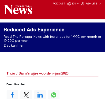
PODCAST
EN
AD-LITE
Reduced Ads Experience
Read The Portugal News with fewer ads for 1.99€ per month or
19.99€ per year.
Dat kan hier.
Thuis
Diana's wijze woorden - juni 2026
Deel dit artikel: