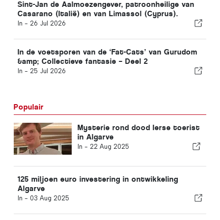
Sint-Jan de Aalmoezengever, patroonheilige van
Casarano (Italië) en van Limassol (Cyprus).
In -
26 Jul 2026
In de voetsporen van de ‘Fat-Cats’ van Gurudom
&amp; Collectieve fantasie – Deel 2
In -
25 Jul 2026
Populair
Mysterie rond dood Ierse toerist
in Algarve
In -
22 Aug 2025
125 miljoen euro investering in ontwikkeling
Algarve
In -
03 Aug 2025