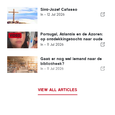
Sint-Jozef Cafasso
In -
12 Jul 2026
Portugal, Atlantis en de Azoren:
op ontdekkingstocht naar oude
beschavingen en de verborgen
In -
11 Jul 2026
energie van de aarde
Gaat er nog wel iemand naar de
bibliotheek?
In -
11 Jul 2026
VIEW ALL ARTICLES