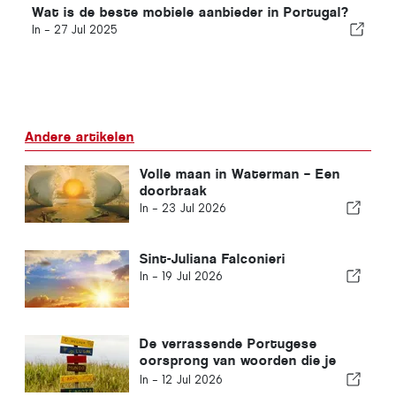
Wat is de beste mobiele aanbieder in Portugal?
In -
27 Jul 2025
Andere artikelen
Volle maan in Waterman – Een
doorbraak
In -
23 Jul 2026
Sint-Juliana Falconieri
In -
19 Jul 2026
De verrassende Portugese
oorsprong van woorden die je
nog niet kende
In -
12 Jul 2026