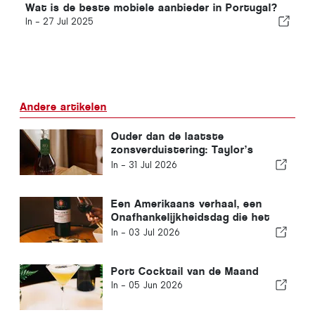
Wat is de beste mobiele aanbieder in Portugal?
In -
27 Jul 2025
Andere artikelen
Ouder dan de laatste
zonsverduistering: Taylor’s
onthult VVOP White Port
In -
31 Jul 2026
Een Amerikaans verhaal, een
Onafhankelijkheidsdag die het
waard is om op te proosten
In -
03 Jul 2026
Port Cocktail van de Maand
In -
05 Jun 2026