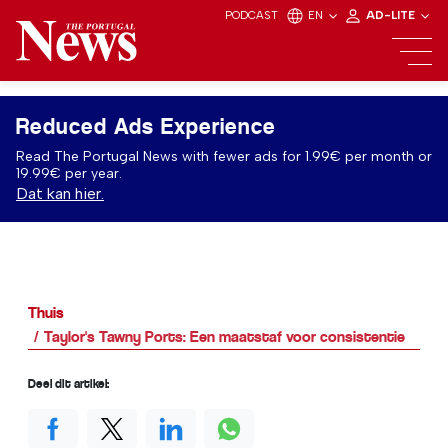
PODCAST
EN
AD-LITE
Reduced Ads Experience
Read The Portugal News with fewer ads for 1.99€ per month or
19.99€ per year.
Dat kan hier.
Thuis
Taylor's Tawny Ports: Een maatstaf voor consistentie
Deel dit artikel: