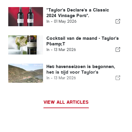
"Taylor's Declare's a Classic
2024 Vintage Port".
In -
01 May 2026
Cocktail van de maand - Taylor's
P&amp;T
In -
13 Mar 2026
Het havenseizoen is begonnen,
het is tijd voor Taylor's
In -
13 Mar 2026
VIEW ALL ARTICLES