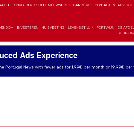
AATSTE
ONROEREND GOED
NIEUWSBRIEF
CARRIÈRES
CONTACTEN
ADVERTE
GENDOM
INVESTEREN
HUISVESTING
LEVENSSTIJL
PORTWIJN
DE AFDE
DUURZAA
uced Ads Experience
e Portugal News with fewer ads for 1.99€ per month or 19.99€ per 