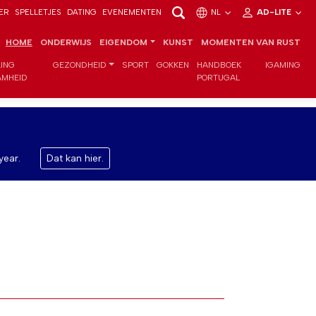
ER
SPELLETJES
DATING
EVENEMENTEN
NL
AD-LITE
HOME
ONDERWIJS
EIGENDOM
KUNST
MOMENTEN VAN RUST
LING
GEZONDHEID
SPORT
GOKKEN
HANDBOEK
IGAMING
MHEID
PORTUGAL
year.
Dat kan hier.