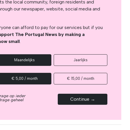
s the local community, foreign residents and
s through our newspaper, website, social media and
yone can afford to pay for our services but if you
upport The Portugal News by making a
how small
.
Maandelijks
Jaarlijks
€ 5,00 / month
€ 15,00 / month
rage op ieder
Continue →
drage geheel