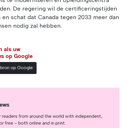
els te moderniseren en opleidingscentra
en. De regering wil de certificeringstijden
n en schat dat Canada tegen 2033 meer dan
nsen nodig zal hebben.
n als uw
ws op Google
sbron op Google
News
r readers from around the world with independent,
 free – both online and in print.