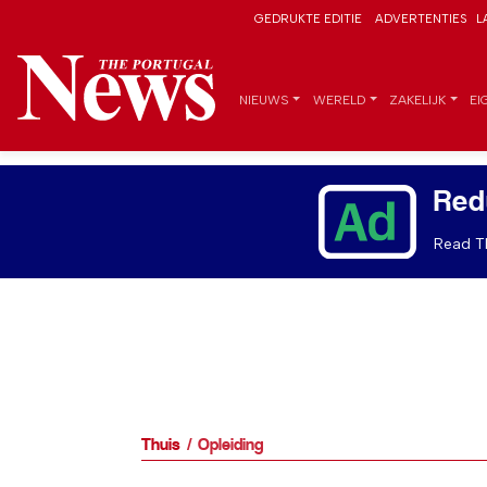
GEDRUKTE EDITIE
ADVERTENTIES
L
NIEUWS
WERELD
ZAKELIJK
EI
Red
Read Th
Thuis
Opleiding