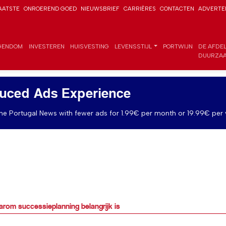
AATSTE
ONROEREND GOED
NIEUWSBRIEF
CARRIÈRES
CONTACTEN
ADVERTE
GENDOM
INVESTEREN
HUISVESTING
LEVENSSTIJL
PORTWIJN
DE AFDE
DUURZAA
uced Ads Experience
e Portugal News with fewer ads for 1.99€ per month or 19.99€ per 
rom successieplanning belangrijk is