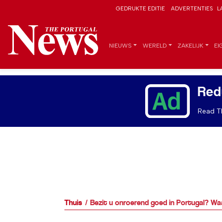
GEDRUKTE EDITIE
ADVERTENTIES
L
NIEUWS
WERELD
ZAKELIJK
EI
Red
Read Th
Thuis
Bezit u onroerend goed in Portugal? Waa