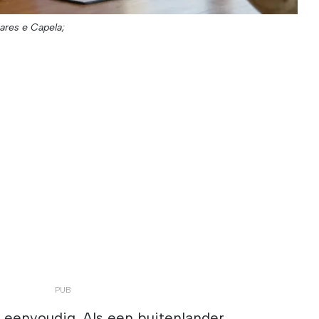
ares e Capela;
jd eenvoudig. Als een buitenlander