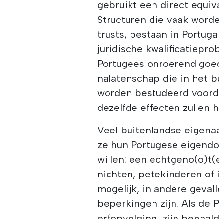
gebruikt een direct equi
Structuren die vaak word
trusts, bestaan in Portug
juridische kwalificatiep
Portugees onroerend goe
nalatenschap die in het b
worden bestudeerd voorda
dezelfde effecten zullen 
Veel buitenlandse eigena
ze hun Portugese eigendo
willen: een echtgeno(o)t(
nichten, petekinderen of i
mogelijk, in andere gevall
beperkingen zijn. Als de 
erfopvolging, zijn bepaa