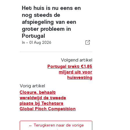
Het huis is nu eens en
nog steeds de
afspiegeling van een
groter probleem in
Portugal
In -
01 Aug 2026
Volgend artikel
Portugal trekt €1,85
miljard uit voor
huisvesting
Vorig artikel
Closure. behaalt
wereldwijd de tweede
plaats bij Techstars
Global Pitch Competition
← Terugkeren naar de vorige