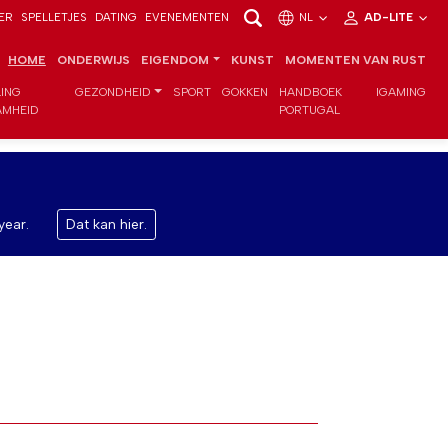
ER
SPELLETJES
DATING
EVENEMENTEN
NL
AD-LITE
HOME
ONDERWIJS
EIGENDOM
KUNST
MOMENTEN VAN RUST
LING
GEZONDHEID
SPORT
GOKKEN
HANDBOEK
IGAMING
MHEID
PORTUGAL
year.
Dat kan hier.