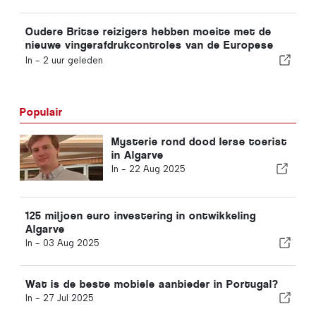
Oudere Britse reizigers hebben moeite met de
nieuwe vingerafdrukcontroles van de Europese
Unie
In -
2 uur geleden
Populair
Mysterie rond dood Ierse toerist
in Algarve
In -
22 Aug 2025
125 miljoen euro investering in ontwikkeling
Algarve
In -
03 Aug 2025
Wat is de beste mobiele aanbieder in Portugal?
In -
27 Jul 2025