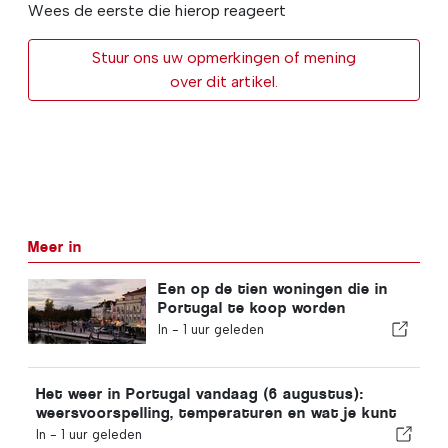
Wees de eerste die hierop reageert
Stuur ons uw opmerkingen of mening
over dit artikel.
Meer in
Een op de tien woningen die in
Portugal te koop worden
aangeboden, wordt binnen een
In -
1 uur geleden
week verkocht
Het weer in Portugal vandaag (6 augustus):
weersvoorspelling, temperaturen en wat je kunt
verwachten
In -
1 uur geleden