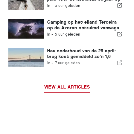
om de weerbaarheid van
In -
5 uur geleden
Portugal tegen zware
aardbevingen te vergroten
Camping op het eiland Terceira
op de Azoren ontruimd vanwege
storm
In -
6 uur geleden
Het onderhoud van de 25 april-
brug kost gemiddeld zo’n 1,6
miljoen euro per jaar
In -
7 uur geleden
VIEW ALL ARTICLES