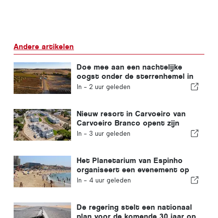
Andere artikelen
Doe mee aan een nachtelijke
oogst onder de sterrenhemel in
de Alentejo
In -
2 uur geleden
Nieuw resort in Carvoeiro van
Carvoeiro Branco opent zijn
deuren
In -
3 uur geleden
Het Planetarium van Espinho
organiseert een evenement op
Praia da Baía tijdens de
In -
4 uur geleden
zonsverduistering in Portugal
De regering stelt een nationaal
plan voor de komende 30 jaar op