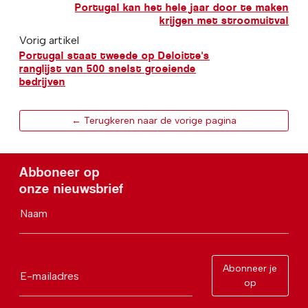
Portugal kan het hele jaar door te maken
krijgen met stroomuitval
Vorig artikel
Portugal staat tweede op Deloitte's
ranglijst van 500 snelst groeiende
bedrijven
← Terugkeren naar de vorige pagina
Abboneer op
onze nieuwsbrief
Naam
Abonneer je
E-mailadres
op