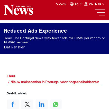
PODCAST
EN
AD-LITE
Reduced Ads Experience
Read The Portugal News with fewer ads for 1.99€ per month or
19.99€ per year.
Dat kan hier.
Thuis
Nieuw treinstation in Portugal voor hogesnelheidstrein
Deel dit artikel: