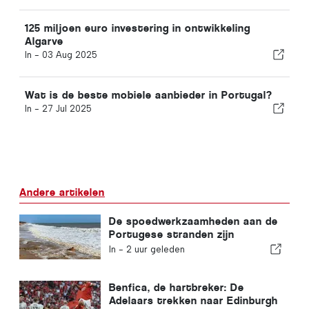
125 miljoen euro investering in ontwikkeling
Algarve
In -
03 Aug 2025
Wat is de beste mobiele aanbieder in Portugal?
In -
27 Jul 2025
Andere artikelen
De spoedwerkzaamheden aan de
Portugese stranden zijn
afgerond
In -
2 uur geleden
Benfica, de hartbreker: De
Adelaars trekken naar Edinburgh