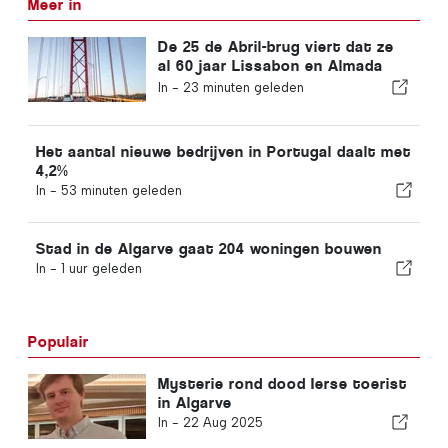
Meer in
De 25 de Abril-brug viert dat ze
al 60 jaar Lissabon en Almada
met elkaar verbindt
In -
23 minuten geleden
Het aantal nieuwe bedrijven in Portugal daalt met
4,2%
In -
53 minuten geleden
Stad in de Algarve gaat 204 woningen bouwen
In -
1 uur geleden
Populair
Mysterie rond dood Ierse toerist
in Algarve
In -
22 Aug 2025