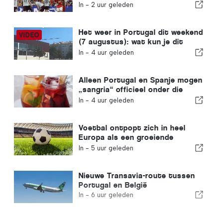
met één voet al in de volgende
In -
2 uur geleden
ronde
Het weer in Portugal dit weekend
(7 augustus): wat kun je dit
weekend in heel Portugal
In -
4 uur geleden
verwachten?
Alleen Portugal en Spanje mogen
„sangria“ officieel onder die
naam verkopen
In -
4 uur geleden
Voetbal ontpopt zich in heel
Europa als een groeiende
investeringskans
In -
5 uur geleden
Nieuwe Transavia-route tussen
Portugal en België
In -
6 uur geleden