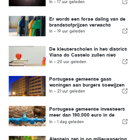
Portugal
In -
17 uur geleden
Er wordt een forse daling van de
brandstofprijzen verwacht
In -
19 uur geleden
De kleuterscholen in het district
Viana do Castelo zullen niet
sluiten
In -
20 uur geleden
Portugese gemeente gaat
woningen aan burgers toewijzen
In -
21 uur geleden
Portugese gemeente investeert
meer dan 190.000 euro in de
watervoorziening
In -
1 dag geleden
Alentejo zet in op milieusanering