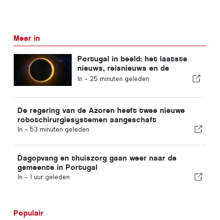
Meer in
Portugal in beeld: het laatste
nieuws, reisnieuws en de
belangrijkste verhalen die de
In -
25 minuten geleden
krantenkoppen halen
De regering van de Azoren heeft twee nieuwe
robotchirurgiesystemen aangeschaft
In -
53 minuten geleden
Dagopvang en thuiszorg gaan weer naar de
gemeente in Portugal
In -
1 uur geleden
Populair