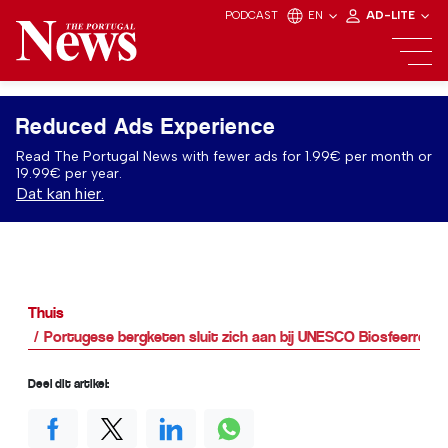
PODCAST
EN
AD-LITE
Reduced Ads Experience
Read The Portugal News with fewer ads for 1.99€ per month or
19.99€ per year.
Dat kan hier.
Thuis
Portugese bergketen sluit zich aan bij UNESCO Biosfeerrese
Deel dit artikel: