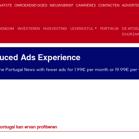
AATSTE
ONROEREND GOED
NIEUWSBRIEF
CARRIÈRES
CONTACTEN
ADVERTE
GENDOM
INVESTEREN
HUISVESTING
LEVENSSTIJL
PORTWIJN
DE AFDE
DUURZAA
uced Ads Experience
e Portugal News with fewer ads for 1.99€ per month or 19.99€ per 
ortugal kan ervan profiteren