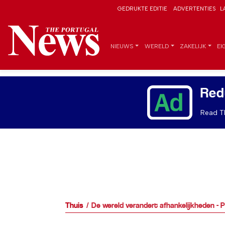
GEDRUKTE EDITIE
ADVERTENTIES
L
NIEUWS
WERELD
ZAKELIJK
EI
Red
Read Th
Thuis
De wereld verandert afhankelijkheden - P