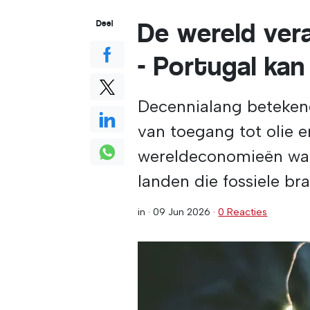
De wereld ver
Deel
- Portugal kan
Decennialang beteken
van toegang tot olie 
wereldeconomieën ware
landen die fossiele b
in ·
09 Jun 2026
·
0 Reacties