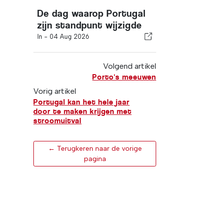
De dag waarop Portugal
zijn standpunt wijzigde
In -
04 Aug 2026
Volgend artikel
Porto's meeuwen
Vorig artikel
Portugal kan het hele jaar
door te maken krijgen met
stroomuitval
← Terugkeren naar de vorige
pagina