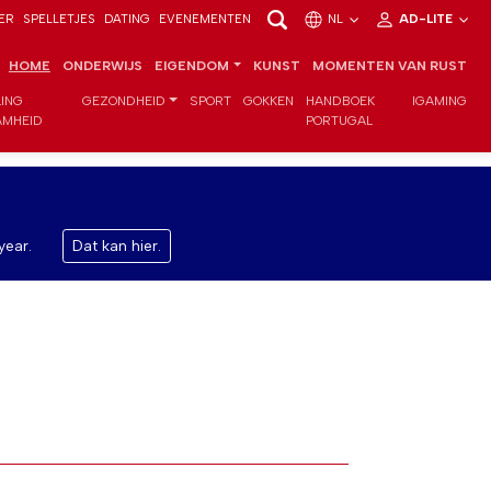
ER
SPELLETJES
DATING
EVENEMENTEN
NL
AD-LITE
HOME
ONDERWIJS
EIGENDOM
KUNST
MOMENTEN VAN RUST
LING
GEZONDHEID
SPORT
GOKKEN
HANDBOEK
IGAMING
MHEID
PORTUGAL
year.
Dat kan hier.