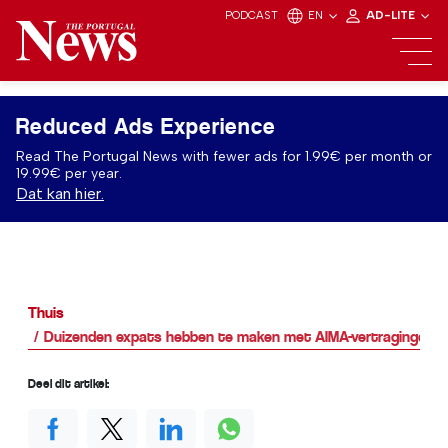
PODCAST
EN
AD-LITE
Reduced Ads Experience
Read The Portugal News with fewer ads for 1.99€ per month or
19.99€ per year.
Dat kan hier.
Thuis
Duizenden expats hebben te maken met AIMA-vertragingen: Zo
Deel dit artikel: