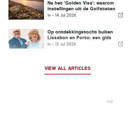
Na het ‘Golden Visa’: waarom
instellingen uit de Golfstaten
nog steeds in Portugal
In -
14 Jul 2026
investeren
Op ontdekkingstocht buiten
Lissabon en Porto: een gids
voor het noorden van Portugal
In -
13 Jul 2026
en de Zilverkust
VIEW ALL ARTICLES