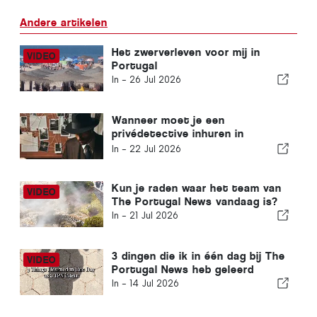
Andere artikelen
Het zwerverleven voor mij in
Portugal
In -
26 Jul 2026
Wanneer moet je een
privédetective inhuren in
Portugal? Vijf situaties waarin
In -
22 Jul 2026
betrouwbare informatie het
verschil kan maken
Kun je raden waar het team van
The Portugal News vandaag is?
In -
21 Jul 2026
3 dingen die ik in één dag bij The
Portugal News heb geleerd
In -
14 Jul 2026