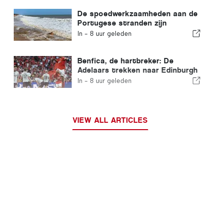
De spoedwerkzaamheden aan de
Portugese stranden zijn
afgerond
In -
8 uur geleden
Benfica, de hartbreker: De
Adelaars trekken naar Edinburgh
met één voet al in de volgende
In -
8 uur geleden
ronde
VIEW ALL ARTICLES