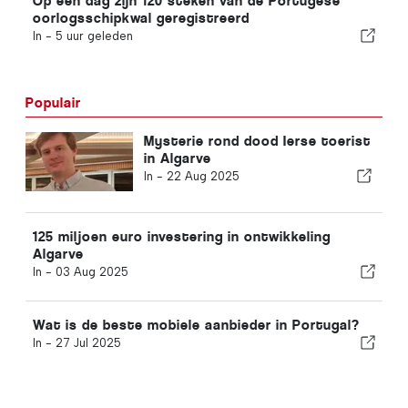
Op één dag zijn 120 steken van de Portugese
oorlogsschipkwal geregistreerd
In -
5 uur geleden
Populair
Mysterie rond dood Ierse toerist
in Algarve
In -
22 Aug 2025
125 miljoen euro investering in ontwikkeling
Algarve
In -
03 Aug 2025
Wat is de beste mobiele aanbieder in Portugal?
In -
27 Jul 2025