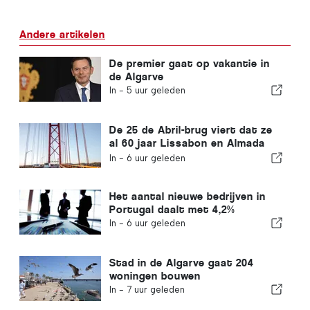
Andere artikelen
De premier gaat op vakantie in
de Algarve
In -
5 uur geleden
De 25 de Abril-brug viert dat ze
al 60 jaar Lissabon en Almada
met elkaar verbindt
In -
6 uur geleden
Het aantal nieuwe bedrijven in
Portugal daalt met 4,2%
In -
6 uur geleden
Stad in de Algarve gaat 204
woningen bouwen
In -
7 uur geleden