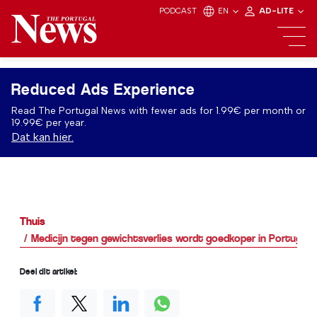
PODCAST
EN
AD-LITE
Reduced Ads Experience
Read The Portugal News with fewer ads for 1.99€ per month or
19.99€ per year.
Dat kan hier.
Thuis
Medicijn tegen gewichtsverlies wordt goedkoper in Portugal
Deel dit artikel: