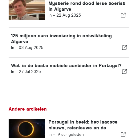
Mysterie rond dood Ierse toerist
in Algarve
In -
22 Aug 2025
125 miljoen euro investering in ontwikkeling
Algarve
In -
03 Aug 2025
Wat is de beste mobiele aanbieder in Portugal?
In -
27 Jul 2025
Andere artikelen
Portugal in beeld: het laatste
nieuws, reisnieuws en de
belangrijkste verhalen die de
In -
19 uur geleden