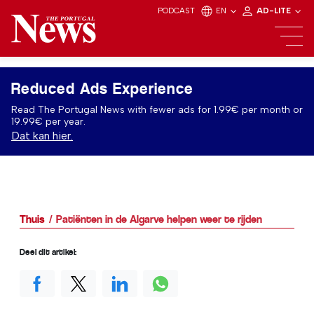
PODCAST
EN
AD-LITE
Reduced Ads Experience
Read The Portugal News with fewer ads for 1.99€ per month or
19.99€ per year.
Dat kan hier.
Thuis
Patiënten in de Algarve helpen weer te rijden
Deel dit artikel: