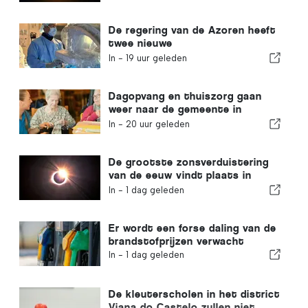
krantenkoppen halen
De regering van de Azoren heeft
twee nieuwe
robotchirurgiesystemen
In -
19 uur geleden
aangeschaft
Dagopvang en thuiszorg gaan
weer naar de gemeente in
Portugal
In -
20 uur geleden
De grootste zonsverduistering
van de eeuw vindt plaats in
Portugal
In -
1 dag geleden
Er wordt een forse daling van de
brandstofprijzen verwacht
In -
1 dag geleden
De kleuterscholen in het district
Viana do Castelo zullen niet