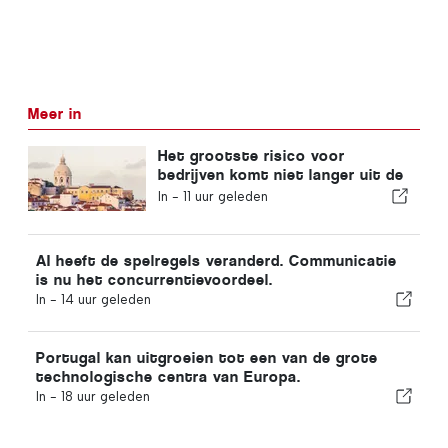
Meer in
Het grootste risico voor
bedrijven komt niet langer uit de
economie!
In -
11 uur geleden
AI heeft de spelregels veranderd. Communicatie
is nu het concurrentievoordeel.
In -
14 uur geleden
Portugal kan uitgroeien tot een van de grote
technologische centra van Europa.
In -
18 uur geleden