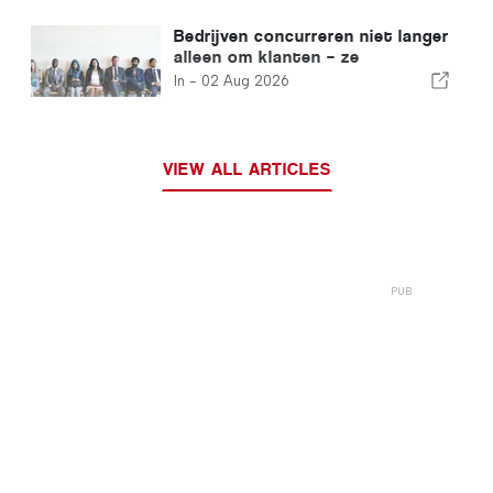
geautomatiseerde handel
Bedrijven concurreren niet langer
alleen om klanten – ze
concurreren om talent
In -
02 Aug 2026
VIEW ALL ARTICLES