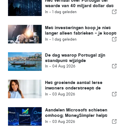
Het verhaal over Portugal ter
waarde van 40 miljard dollar dat
de meeste beleggers over het
In -
1 dag geleden
hoofd zien
Met investeringen koop je niet
langer alleen fabrieken – je koopt
kennis
In -
1 dag geleden
De dag waarop Portugal zijn
standpunt wijzigde
In -
04 Aug 2026
Het groeiende aantal Ierse
inwoners onderstreept de
transformatie van de Algarve
In -
03 Aug 2026
tot een plek waar men het hele
jaar door kan wonen
Aandelen Microsoft schieten
omhoog; MoneySimpler helpt
beleggers passief inkomen op te
In -
03 Aug 2026
bouwen met door AI