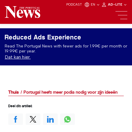
PODCAST
EN
AD-LITE
Reduced Ads Experience
Read The Portugal News with fewer ads for 1.99€ per month or
19.99€ per year.
Dat kan hier.
Thuis
Portugal heeft meer podia nodig voor zijn ideeën
Deel dit artikel: