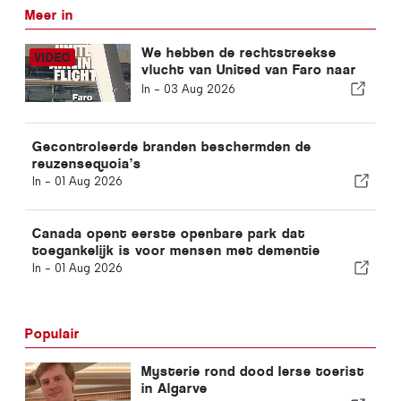
Meer in
We hebben de rechtstreekse
vlucht van United van Faro naar
Newark genomen: zo is de
In -
03 Aug 2026
Economy Class echt
Gecontroleerde branden beschermden de
reuzensequoia’s
In -
01 Aug 2026
Canada opent eerste openbare park dat
toegankelijk is voor mensen met dementie
In -
01 Aug 2026
Populair
Mysterie rond dood Ierse toerist
in Algarve