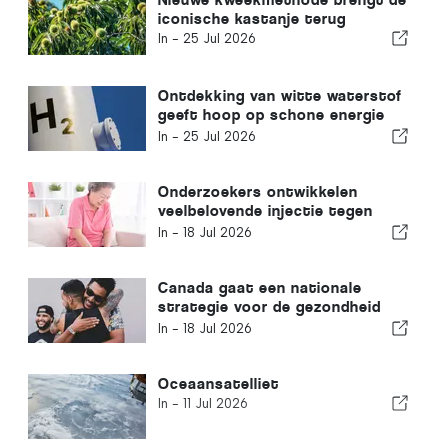
iconische kastanje terug
In -
25 Jul 2026
Ontdekking van witte waterstof
geeft hoop op schone energie
een impuls
In -
25 Jul 2026
Onderzoekers ontwikkelen
veelbelovende injectie tegen
artritis
In -
18 Jul 2026
Canada gaat een nationale
strategie voor de gezondheid
van mannen ontwikkelen die
In -
18 Jul 2026
gericht is op het bestrijden van
stigma
Oceaansatelliet
In -
11 Jul 2026