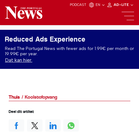
PODCAST
EN
AD-LITE
Reduced Ads Experience
Read The Portugal News with fewer ads for 1.99€ per month or
19.99€ per year.
Dat kan hier.
Thuis
Koolstofopvang
Deel dit artikel: