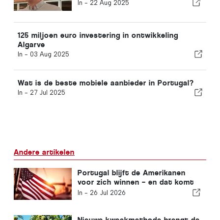
In -
22 Aug 2025
125 miljoen euro investering in ontwikkeling
Algarve
In -
03 Aug 2025
Wat is de beste mobiele aanbieder in Portugal?
In -
27 Jul 2025
Andere artikelen
Portugal blijft de Amerikanen
voor zich winnen – en dat komt
niet alleen door de zon
In -
26 Jul 2026
Nieuwe kweekmethode brengt de