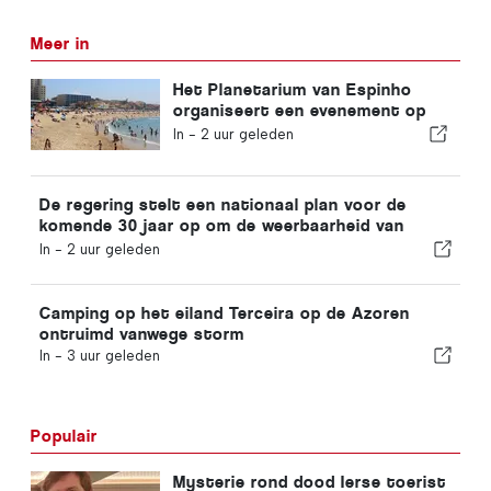
Meer in
Het Planetarium van Espinho
organiseert een evenement op
Praia da Baía tijdens de
In -
2 uur geleden
zonsverduistering in Portugal
De regering stelt een nationaal plan voor de
komende 30 jaar op om de weerbaarheid van
Portugal tegen zware aardbevingen te vergroten
In -
2 uur geleden
Camping op het eiland Terceira op de Azoren
ontruimd vanwege storm
In -
3 uur geleden
Populair
Mysterie rond dood Ierse toerist