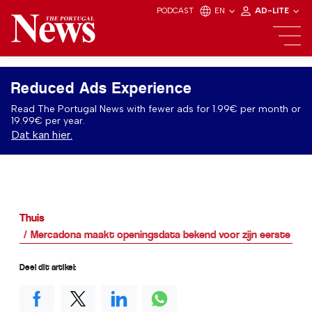
PODCAST
EN
AD-LITE
Reduced Ads Experience
Read The Portugal News with fewer ads for 1.99€ per month or
19.99€ per year.
Dat kan hier.
Thuis
Mercadona maakt openingsdata bekend voor zijn eerste winke
Deel dit artikel: