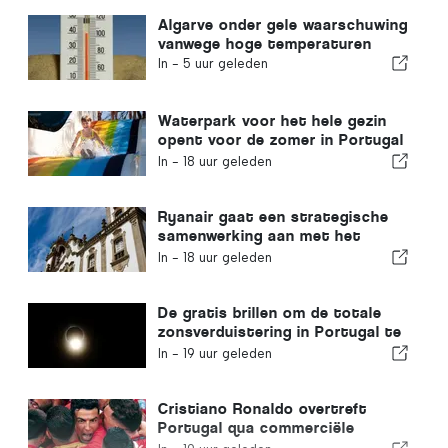
Algarve onder gele waarschuwing
vanwege hoge temperaturen
In -
5 uur geleden
Waterpark voor het hele gezin
opent voor de zomer in Portugal
met kaartjes van € 2
In -
18 uur geleden
Ryanair gaat een strategische
samenwerking aan met het
Instituto Piaget de Viseu voor
In -
18 uur geleden
opleidingen in de
luchtvaartsector in Portugal
De gratis brillen om de totale
zonsverduistering in Portugal te
bekijken zijn op
In -
19 uur geleden
Cristiano Ronaldo overtreft
Portugal qua commerciële
waarde