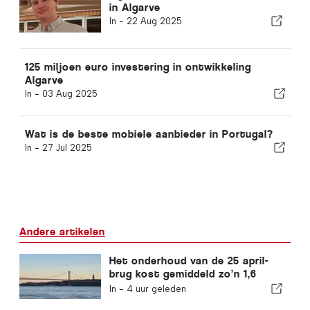
in Algarve
In -
22 Aug 2025
125 miljoen euro investering in ontwikkeling
Algarve
In -
03 Aug 2025
Wat is de beste mobiele aanbieder in Portugal?
In -
27 Jul 2025
Andere artikelen
Het onderhoud van de 25 april-
brug kost gemiddeld zo’n 1,6
miljoen euro per jaar
In -
4 uur geleden