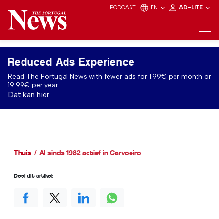
PODCAST
EN
AD-LITE
Reduced Ads Experience
Read The Portugal News with fewer ads for 1.99€ per month or
19.99€ per year.
Dat kan hier.
Thuis
Al sinds 1982 actief in Carvoeiro
Deel dit artikel: