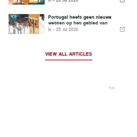
In -
26 Jul 2026
Portugal heeft geen nieuwe
wetten op het gebied van
huisvesting nodig – het moet
In -
25 Jul 2026
gewoon aan de slag!
VIEW ALL ARTICLES