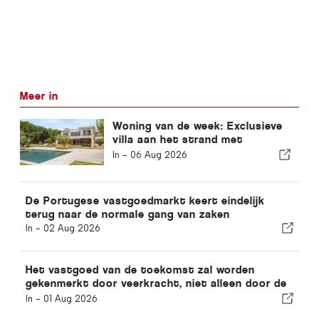
Meer in
Woning van de week: Exclusieve
villa aan het strand met
panoramisch uitzicht op zee en
In -
06 Aug 2026
uitzicht op het Arrábida-
gebergte
De Portugese vastgoedmarkt keert eindelijk
terug naar de normale gang van zaken
In -
02 Aug 2026
Het vastgoed van de toekomst zal worden
gekenmerkt door veerkracht, niet alleen door de
locatie
In -
01 Aug 2026