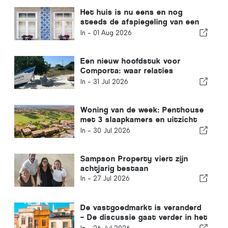
Het huis is nu eens en nog
steeds de afspiegeling van een
groter probleem in Portugal
In -
01 Aug 2026
Een nieuw hoofdstuk voor
Comporta: waar relaties
buitengewone kansen creëren
In -
31 Jul 2026
Woning van de week: Penthouse
met 3 slaapkamers en uitzicht
op de golfbaan en de zee in
In -
30 Jul 2026
Vilamoura
Sampson Property viert zijn
achtjarig bestaan
In -
27 Jul 2026
De vastgoedmarkt is veranderd
– De discussie gaat verder in het
verleden