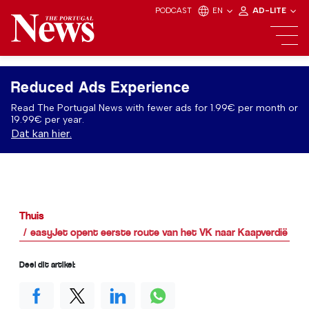
PODCAST
EN
AD-LITE
Reduced Ads Experience
Read The Portugal News with fewer ads for 1.99€ per month or
19.99€ per year.
Dat kan hier.
Thuis
easyJet opent eerste route van het VK naar Kaapverdië
Deel dit artikel: