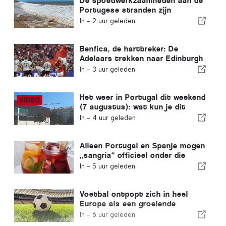
De spoedwerkzaamheden aan de
Portugese stranden zijn
afgerond
In -
2 uur geleden
Benfica, de hartbreker: De
Adelaars trekken naar Edinburgh
met één voet al in de volgende
In -
3 uur geleden
ronde
Het weer in Portugal dit weekend
(7 augustus): wat kun je dit
weekend in heel Portugal
In -
4 uur geleden
verwachten?
Alleen Portugal en Spanje mogen
„sangria“ officieel onder die
naam verkopen
In -
5 uur geleden
Voetbal ontpopt zich in heel
Europa als een groeiende
investeringskans
In -
6 uur geleden