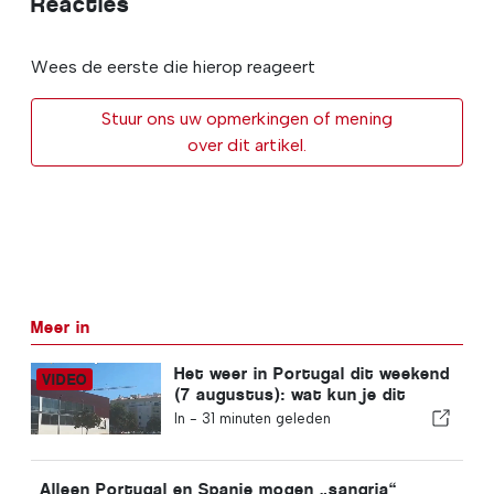
Reacties
Wees de eerste die hierop reageert
Stuur ons uw opmerkingen of mening
over dit artikel.
Meer in
Het weer in Portugal dit weekend
(7 augustus): wat kun je dit
weekend in heel Portugal
In -
31 minuten geleden
verwachten?
Alleen Portugal en Spanje mogen „sangria“