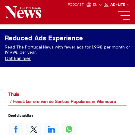
PODCAST
EN
AD-LITE
Reduced Ads Experience
Read The Portugal News with fewer ads for 1.99€ per month or
19.99€ per year.
Dat kan hier.
Thuis
Feest ter ere van de Santos Populares in Vilamoura
Deel dit artikel: