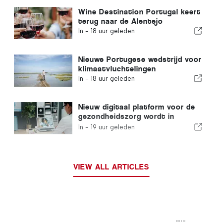
Wine Destination Portugal keert
terug naar de Alentejo
In -
18 uur geleden
Nieuwe Portugese wedstrijd voor
klimaatvluchtelingen
In -
18 uur geleden
Nieuw digitaal platform voor de
gezondheidszorg wordt in
Portugal gelanceerd
In -
19 uur geleden
VIEW ALL ARTICLES