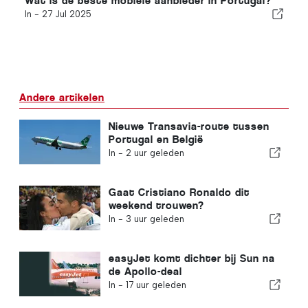
Wat is de beste mobiele aanbieder in Portugal?
In -
27 Jul 2025
Andere artikelen
Nieuwe Transavia-route tussen
Portugal en België
In -
2 uur geleden
Gaat Cristiano Ronaldo dit
weekend trouwen?
In -
3 uur geleden
easyJet komt dichter bij Sun na
de Apollo-deal
In -
17 uur geleden