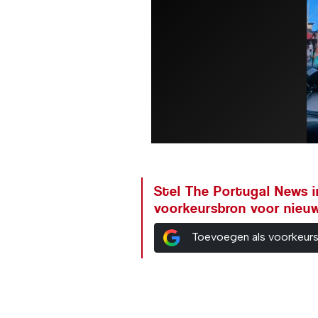
Stel The Portugal News i
voorkeursbron voor nieu
Toevoegen als voorkeur