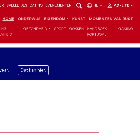
ER
SPELLETJES
DATING
EVENEMENTEN
NL
AD-LITE
HOME
ONDERWIJS
EIGENDOM
KUNST
MOMENTEN VAN RUST
LING
GEZONDHEID
SPORT
GOKKEN
HANDBOEK
IGAMING
MHEID
PORTUGAL
year.
Dat kan hier.