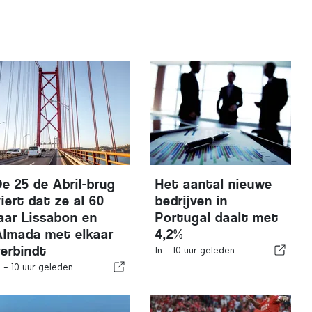
De 25 de Abril-brug
Het aantal nieuwe
iert dat ze al 60
bedrijven in
jaar Lissabon en
Portugal daalt met
Almada met elkaar
4,2%
verbindt
In -
10 uur geleden
n -
10 uur geleden