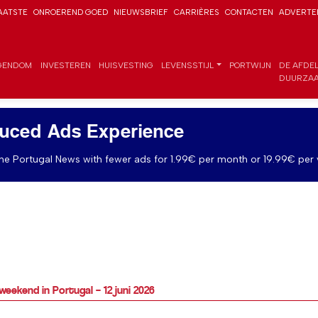
AATSTE
ONROEREND GOED
NIEUWSBRIEF
CARRIÈRES
CONTACTEN
ADVERTE
GENDOM
INVESTEREN
HUISVESTING
LEVENSSTIJL
PORTWIJN
DE AFDE
DUURZAA
uced Ads Experience
e Portugal News with fewer ads for 1.99€ per month or 19.99€ per 
eekend in Portugal – 12 juni 2026