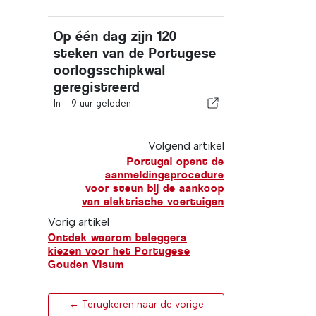
Op één dag zijn 120
steken van de Portugese
oorlogsschipkwal
geregistreerd
In -
9 uur geleden
Volgend artikel
Portugal opent de
aanmeldingsprocedure
voor steun bij de aankoop
van elektrische voertuigen
Vorig artikel
Ontdek waarom beleggers
kiezen voor het Portugese
Gouden Visum
← Terugkeren naar de vorige