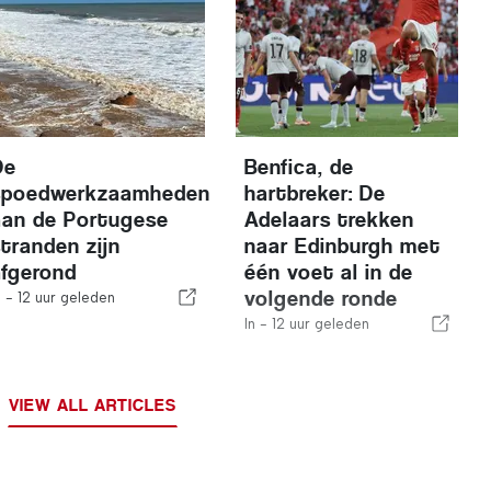
De
Benfica, de
spoedwerkzaamheden
hartbreker: De
aan de Portugese
Adelaars trekken
stranden zijn
naar Edinburgh met
afgerond
één voet al in de
volgende ronde
n -
12 uur geleden
In -
12 uur geleden
VIEW ALL ARTICLES