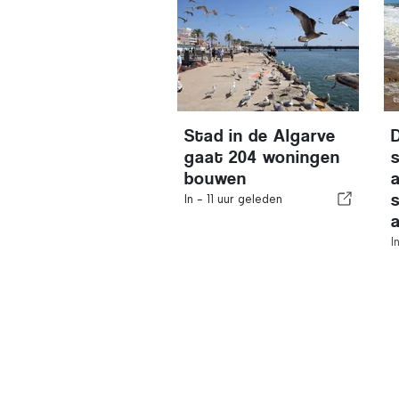
Stad in de Algarve
gaat 204 woningen
bouwen
In -
11 uur geleden
I