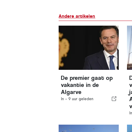
Andere artikelen
De premier gaat op
vakantie in de
v
Algarve
In -
9 uur geleden
I