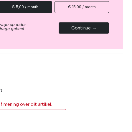
€ 5,00 / month
€ 15,00 / month
rage op ieder
Continue →
drage geheel
rt
 mening over dit artikel.