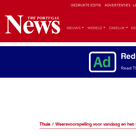
GEDRUKTE EDITIE
ADVERTENTIES
L
NIEUWS
WERELD
ZAKELIJK
EI
Red
Read Th
Thuis
Weersvoorspelling voor vandaag en het w