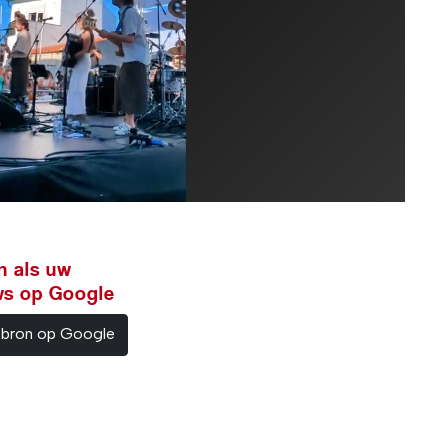
n als uw
ws op Google
sbron op Google