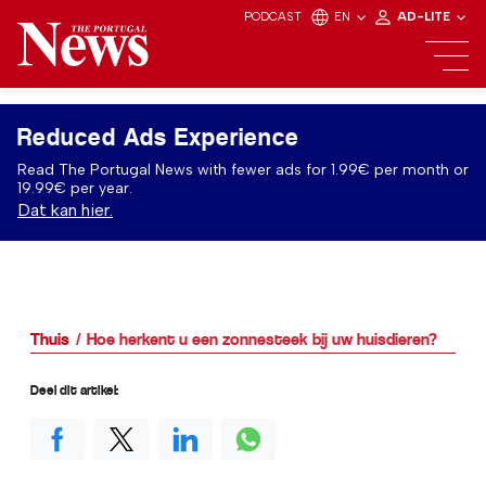
PODCAST
EN
AD-LITE
Reduced Ads Experience
Read The Portugal News with fewer ads for 1.99€ per month or
19.99€ per year.
Dat kan hier.
Thuis
Hoe herkent u een zonnesteek bij uw huisdieren?
Deel dit artikel: