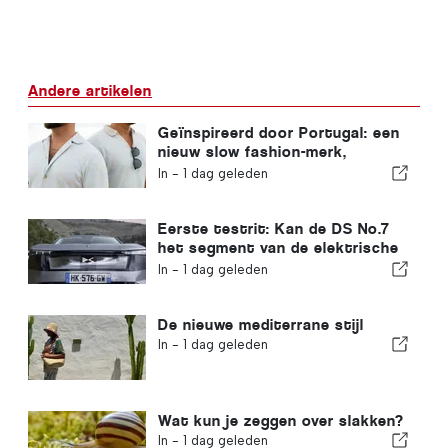
Andere artikelen
Geïnspireerd door Portugal: een
nieuw slow fashion-merk,
VEMANO
In -
1 dag geleden
Eerste testrit: Kan de DS No.7
het segment van de elektrische
auto’s op zijn kop zetten?
In -
1 dag geleden
De nieuwe mediterrane stijl
In -
1 dag geleden
Wat kun je zeggen over slakken?
In -
1 dag geleden