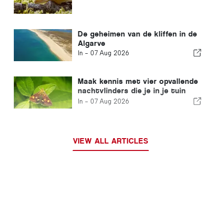
De geheimen van de kliffen in de
Algarve
In -
07 Aug 2026
Maak kennis met vier opvallende
nachtvlinders die je in je tuin
kunt spotten
In -
07 Aug 2026
VIEW ALL ARTICLES