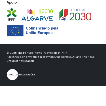
Apoio
© 2026 The Portugal News - Gevestigd in 1977
Alle inhoud en ontwerp zijn copyright Anglopress LDA and The News
Group of Newspapers