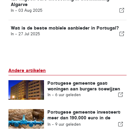
Algarve
In -
03 Aug 2025
Wat is de beste mobiele aanbieder in Portugal?
In -
27 Jul 2025
Andere artikelen
Portugese gemeente gaat
woningen aan burgers toewijzen
In -
6 uur geleden
Portugese gemeente investeert
meer dan 190.000 euro in de
watervoorziening
In -
9 uur geleden