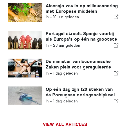
Alentejo zet in op milieusanering
met Europese middelen
In -
10 uur geleden
Portugal streeft Spanje voorbij
als Europa’s op één na grootste
schoenenproducent
In -
23 uur geleden
De minister van Economische
Zaken pleit voor gereguleerde
integratie en garandeert een
In -
1 dag geleden
versneld traject voor
immigranten
Op één dag zijn 120 steken van
de Portugese oorlogsschipkwal
geregistreerd
In -
1 dag geleden
VIEW ALL ARTICLES