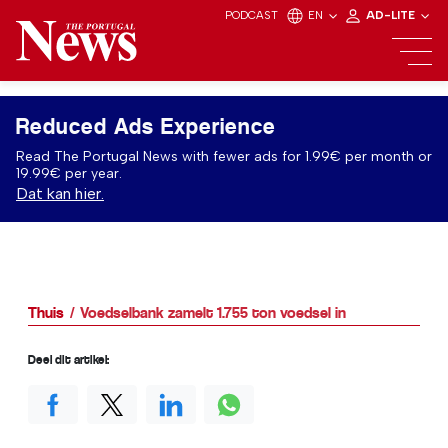
PODCAST
EN
AD-LITE
Reduced Ads Experience
Read The Portugal News with fewer ads for 1.99€ per month or
19.99€ per year.
Dat kan hier.
Thuis
Voedselbank zamelt 1.755 ton voedsel in
Deel dit artikel: