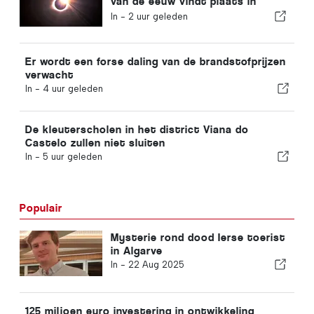
van de eeuw vindt plaats in
Portugal
In -
2 uur geleden
Er wordt een forse daling van de brandstofprijzen
verwacht
In -
4 uur geleden
De kleuterscholen in het district Viana do
Castelo zullen niet sluiten
In -
5 uur geleden
Populair
Mysterie rond dood Ierse toerist
in Algarve
In -
22 Aug 2025
125 miljoen euro investering in ontwikkeling