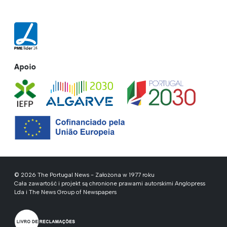
Apoio
© 2026 The Portugal News - Założona w 1977 roku
Cała zawartość i projekt są chronione prawami autorskimi Anglopress
Lda i The News Group of Newspapers