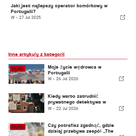
Jaki jest najlepszy operator komórkowy w
Portugalii?
W -
27 Jul 2025
Inne artykuły z kategorii
Moje życie wędrowca w
Portugalii
W -
26 Jul 2026
Kiedy warto zatrudnić
prywatnego detektywa w
Portugalii? Pięć sytuacji, w
W -
22 Jul 2026
których rzetelne informacje
mogą mieć decydujące
znaczenie
Czy potrafisz zgadnąć, gdzie
dzisiaj przebywa zespół „The