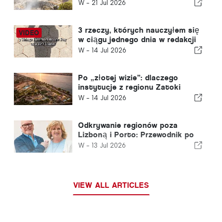
Portugal News”?
W -
21 Jul 2026
3 rzeczy, których nauczyłem się
w ciągu jednego dnia w redakcji
„The Portugal News”
W -
14 Jul 2026
Po „złotej wizie”: dlaczego
instytucje z regionu Zatoki
Perskiej nadal inwestują w
W -
14 Jul 2026
Portugalii
Odkrywanie regionów poza
Lizboną i Porto: Przewodnik po
północnej Portugalii i Srebrnym
W -
13 Jul 2026
Wybrzeżu
VIEW ALL ARTICLES