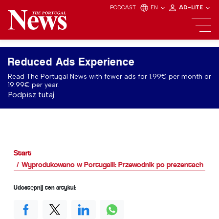
PODCAST
EN
AD-LITE
Reduced Ads Experience
Read The Portugal News with fewer ads for 1.99€ per month or
19.99€ per year.
Podpisz tutaj
Start
Wyprodukowano w Portugalii: Przewodnik po prezentach na D
Udostępnij ten artykuł: