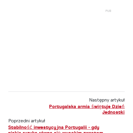
Następny artykuł
Portugalska armia świętuje Dzień
Jednostki
Poprzedni artykuł
Stabilność inwestycyjna Portugalii - gdy
niskie ryzyko równa się wysokim zwrotom