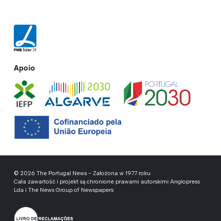
Apoio
© 2026 The Portugal News - Założona w 1977 roku
Cała zawartość i projekt są chronione prawami autorskimi Anglopress
Lda i The News Group of Newspapers