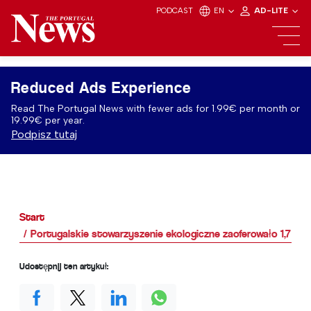
PODCAST
EN
AD-LITE
Reduced Ads Experience
Read The Portugal News with fewer ads for 1.99€ per month or
19.99€ per year.
Podpisz tutaj
Start
Portugalskie stowarzyszenie ekologiczne zaoferowało 1,7 mil
Udostępnij ten artykuł: