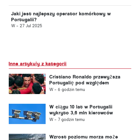
Jaki jest najlepszy operator komórkowy w
Portugalii?
W -
27 Jul 2025
Inne artykuły z kategorii
Cristiano Ronaldo przewyższa
Portugalię pod względem
wartości komercyjnej
W -
6 godzin temu
W ciągu 10 lat w Portugalii
wykryto 3,6 mln kierowców
przekraczających prędkość
W -
7 godzin temu
Wzrost poziomu morza może