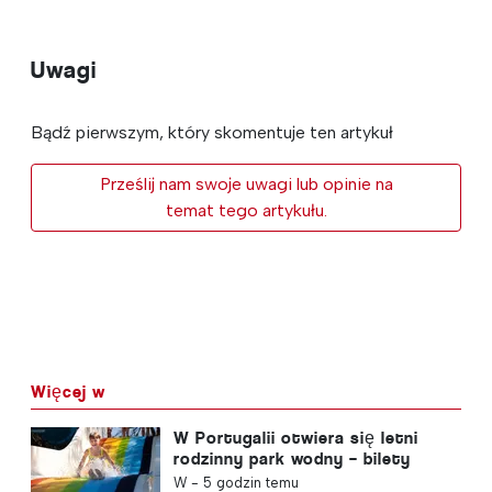
Uwagi
Bądź pierwszym, który skomentuje ten artykuł
Prześlij nam swoje uwagi lub opinie na
temat tego artykułu.
Więcej w
W Portugalii otwiera się letni
rodzinny park wodny – bilety
kosztują 2 euro
W -
5 godzin temu