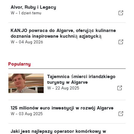
Alvor, Ruby i Legacy
W -
1 dzień temu
KAN.JO powraca do Algarve, oferując kulinarne
doznania inspirowane kuchnią azjatycką
W -
04 Aug 2026
Popularny
Tajemnica śmierci irlandzkiego
turysty w Algarve
W -
22 Aug 2025
125 milionów euro inwestycji w rozwój Algarve
W -
03 Aug 2025
Jaki jest najlepszy operator komórkowy w