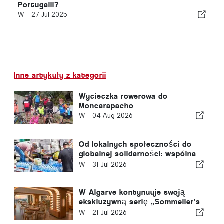
Portugalii?
W -
27 Jul 2025
Inne artykuły z kategorii
Wycieczka rowerowa do
Moncarapacho
W -
04 Aug 2026
Od lokalnych społeczności do
globalnej solidarności: wspólna
reakcja po trzęsieniach ziemi w
W -
31 Jul 2026
Wenezueli
W Algarve kontynuuje swoją
ekskluzywną serię „Sommelier’s
Table” z Buçaco
W -
21 Jul 2026