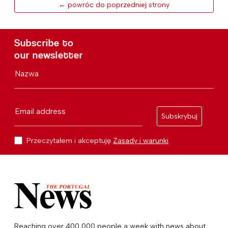
← powróc do poprzedniej strony
Subscribe to
our newsletter
Nazwa
Email address
Subskrybuj
Przeczytałem i akceptuję
Zasady i warunki
Reaching over 400,000 people a week with news about