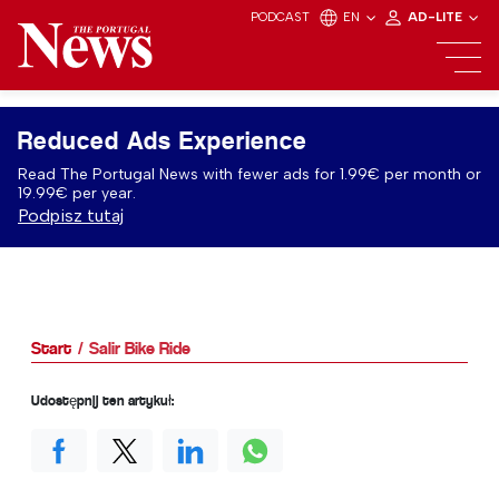
PODCAST
EN
AD-LITE
Reduced Ads Experience
Read The Portugal News with fewer ads for 1.99€ per month or
19.99€ per year.
Podpisz tutaj
Start
Salir Bike Ride
Udostępnij ten artykuł: