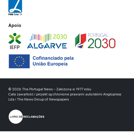
Apoio
© 2026 The Portugal News - Założona w 1977 roku
Cała zawartość i projekt są chronione prawami autorskimi Anglopress
Lda i The News Group of Newspapers