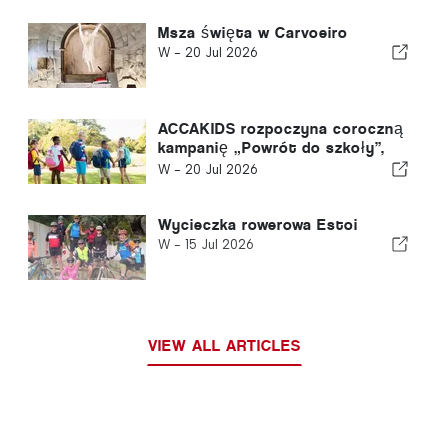
Msza święta w Carvoeiro
W -
20 Jul 2026
ACCAKIDS rozpoczyna coroczną
kampanię „Powrót do szkoły”,
aby zapewnić każdemu dziecku
W -
20 Jul 2026
równe szanse na dobry start
Wycieczka rowerowa Estoi
W -
15 Jul 2026
VIEW ALL ARTICLES