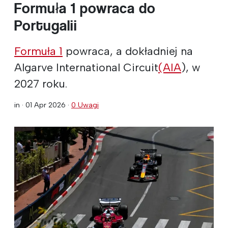
Formuła 1 powraca do
Portugalii
Formuła 1
powraca, a dokładniej na
Algarve International Circuit
(AIA
), w
2027 roku.
in ·
01 Apr 2026
·
0 Uwagi