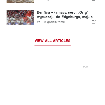
Benfica – łamacz serc: „Orły”
wyruszają do Edynburga, mając
już jedną nogą w kolejnej rundzie
W -
18 godzin temu
VIEW ALL ARTICLES