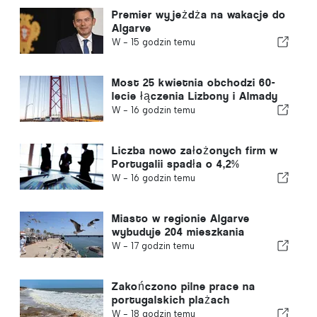
Premier wyjeżdża na wakacje do
Algarve
W -
15 godzin temu
Most 25 kwietnia obchodzi 60-
lecie łączenia Lizbony i Almady
W -
16 godzin temu
Liczba nowo założonych firm w
Portugalii spadła o 4,2%
W -
16 godzin temu
Miasto w regionie Algarve
wybuduje 204 mieszkania
W -
17 godzin temu
Zakończono pilne prace na
portugalskich plażach
W -
18 godzin temu