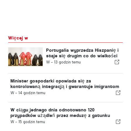
Więcej w
Portugalia wyprzedza Hiszpanię i
staje się drugim co do wielkości
producentem obuwia w Europie
W -
13 godzin temu
Minister gospodarki opowiada się za
kontrolowaną integracją i gwarantuje imigrantom
przyspieszoną ścieżkę procedury
W -
14 godzin temu
W ciągu jednego dnia odnotowano 120
przypadków użądleń przez meduzę z gatunku
„portugalska meduza”
W -
15 godzin temu