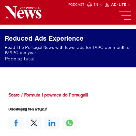
PODCAST
EN
AD-LITE
Reduced Ads Experience
Read The Portugal News with fewer ads for 1.99€ per month or
19.99€ per year.
Podpisz tutaj
Start
Formuła 1 powraca do Portugalii
Udostępnij ten artykuł: