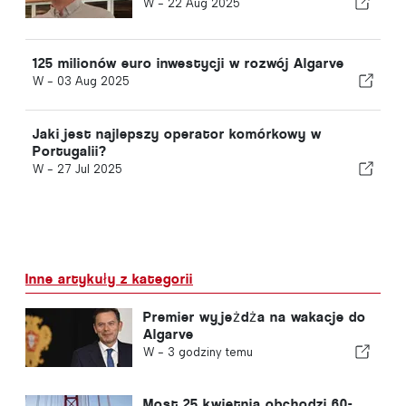
W -
22 Aug 2025
125 milionów euro inwestycji w rozwój Algarve
W -
03 Aug 2025
Jaki jest najlepszy operator komórkowy w
Portugalii?
W -
27 Jul 2025
Inne artykuły z kategorii
Premier wyjeżdża na wakacje do
Algarve
W -
3 godziny temu
Most 25 kwietnia obchodzi 60-