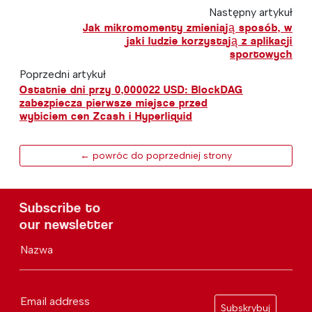
Następny artykuł
Jak mikromomenty zmieniają sposób, w
jaki ludzie korzystają z aplikacji
sportowych
Poprzedni artykuł
Ostatnie dni przy 0,000022 USD: BlockDAG
zabezpiecza pierwsze miejsce przed
wybiciem cen Zcash i Hyperliquid
← powróc do poprzedniej strony
Subscribe to
our newsletter
Nazwa
Email address
Subskrybuj