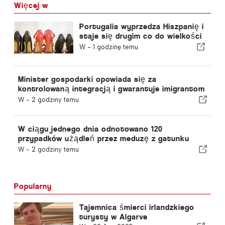
Więcej w
Portugalia wyprzedza Hiszpanię i
staje się drugim co do wielkości
producentem obuwia w Europie
W -
1 godzinę temu
Minister gospodarki opowiada się za
kontrolowaną integracją i gwarantuje imigrantom
przyspieszoną ścieżkę procedury
W -
2 godziny temu
W ciągu jednego dnia odnotowano 120
przypadków użądleń przez meduzę z gatunku
„portugalska meduza”
W -
2 godziny temu
Popularny
Tajemnica śmierci irlandzkiego
turysty w Algarve