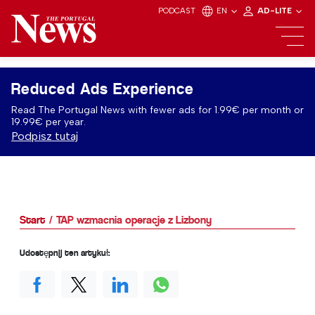
PODCAST
EN
AD-LITE
Reduced Ads Experience
Read The Portugal News with fewer ads for 1.99€ per month or
19.99€ per year.
Podpisz tutaj
Start
TAP wzmacnia operacje z Lizbony
Udostępnij ten artykuł: