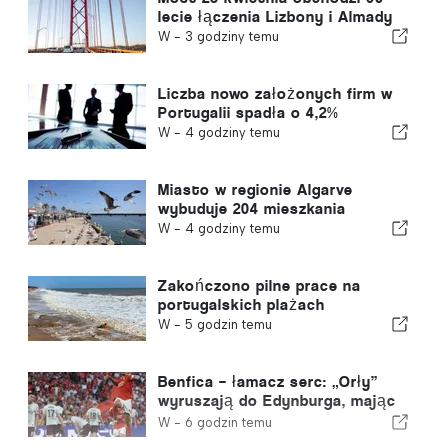
lecie łączenia Lizbony i Almady
W -
3 godziny temu
Liczba nowo założonych firm w
Portugalii spadła o 4,2%
W -
4 godziny temu
Miasto w regionie Algarve
wybuduje 204 mieszkania
W -
4 godziny temu
Zakończono pilne prace na
portugalskich plażach
W -
5 godzin temu
Benfica – łamacz serc: „Orły”
wyruszają do Edynburga, mając
już jedną nogą w kolejnej rundzie
W -
6 godzin temu