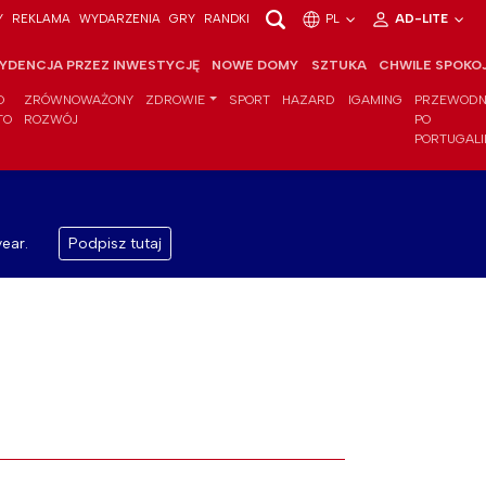
Y
REKLAMA
WYDARZENIA
GRY
RANDKI
PL
AD-LITE
YDENCJA PRZEZ INWESTYCJĘ
NOWE DOMY
SZTUKA
CHWILE SPOKO
O
ZRÓWNOWAŻONY
ZDROWIE
SPORT
HAZARD
IGAMING
PRZEWODN
TO
ROZWÓJ
PO
PORTUGALI
ear.
Podpisz tutaj