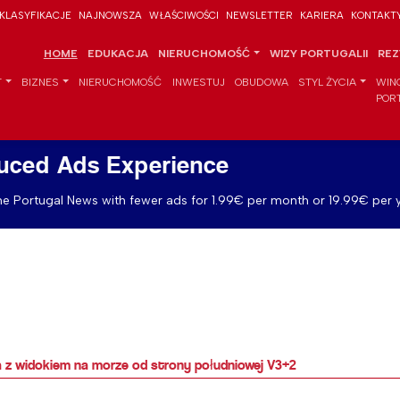
KLASYFIKACJE
NAJNOWSZA
WŁAŚCIWOŚCI
NEWSLETTER
KARIERA
KONTAKT
HOME
EDUKACJA
NIERUCHOMOŚĆ
WIZY PORTUGALII
REZ
T
BIZNES
NIERUCHOMOŚĆ
INWESTUJ
OBUDOWA
STYL ŻYCIA
WIN
POR
uced Ads Experience
e Portugal News with fewer ads for 1.99€ per month or 19.99€ per y
a z widokiem na morze od strony południowej V3+2