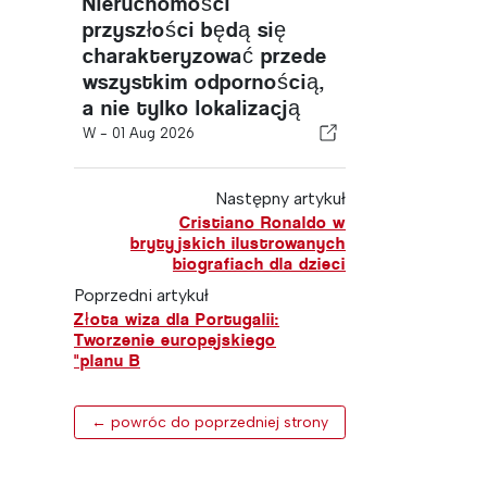
Nieruchomości
przyszłości będą się
charakteryzować przede
wszystkim odpornością,
a nie tylko lokalizacją
W -
01 Aug 2026
Następny artykuł
Cristiano Ronaldo w
brytyjskich ilustrowanych
biografiach dla dzieci
Poprzedni artykuł
Złota wiza dla Portugalii:
Tworzenie europejskiego
"planu B
← powróc do poprzedniej strony