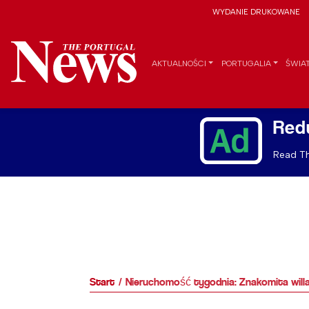
WYDANIE DRUKOWANE
AKTUALNOŚCI
PORTUGALIA
ŚWIA
Red
Read Th
Start
Nieruchomość tygodnia: Znakomita will