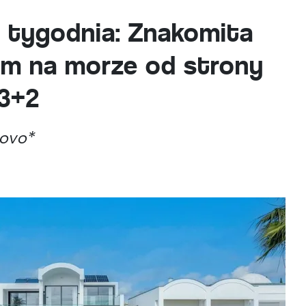
 tygodnia: Znakomita
iem na morze od strony
V3+2
novo*