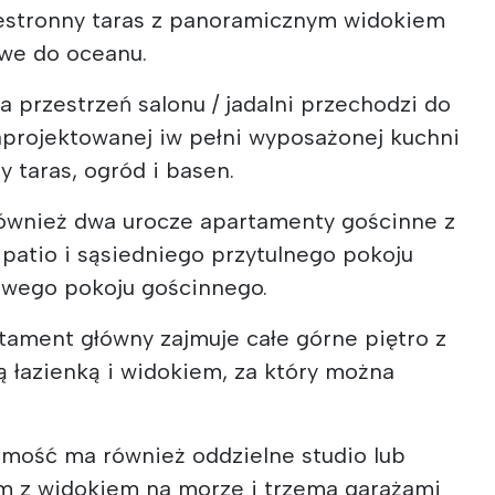
estronny taras z panoramicznym widokiem
owe do oceanu.
a przestrzeń salonu / jadalni przechodzi do
aprojektowanej iw pełni wyposażonej kuchni
y taras, ogród i basen.
 również dwa urocze apartamenty gościnne z
atio i sąsiedniego przytulnego pokoju
owego pokoju gościnnego.
tament główny zajmuje całe górne piętro z
 łazienką i widokiem, za który można
.
omość ma również oddzielne studio lub
m z widokiem na morze i trzema garażami