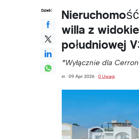
Nieruchomość
Dzielić
willa z widok
południowej 
*Wyłącznie dla Cerro
in ·
09 Apr 2026
·
0 Uwagi