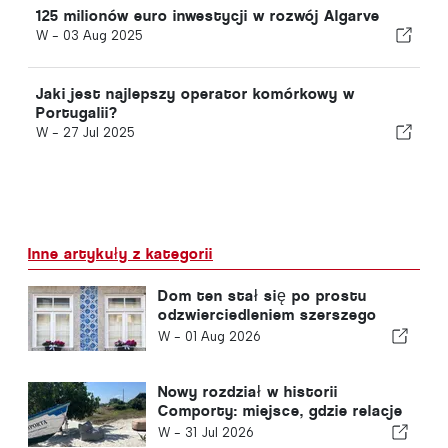
125 milionów euro inwestycji w rozwój Algarve
W -
03 Aug 2025
Jaki jest najlepszy operator komórkowy w
Portugalii?
W -
27 Jul 2025
Inne artykuły z kategorii
Dom ten stał się po prostu
odzwierciedleniem szerszego
problemu w Portugalii
W -
01 Aug 2026
Nowy rozdział w historii
Comporty: miejsce, gdzie relacje
tworzą niezwykłe możliwości
W -
31 Jul 2026