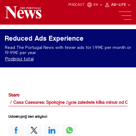
PODCAST
EN
AD-LITE
Reduced Ads Experience
Read The Portugal News with fewer ads for 1.99€ per month or
19.99€ per year.
Podpisz tutaj
Start
Casa Caesarea: Spokojne życie zaledwie kilka minut od Carv
Udostępnij ten artykuł: