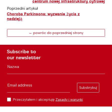
centrum nowej infrastruktury cyfrowej
Poprzedni artykuł
Choroba Parkinsona: wyzwanie życia z
nadzieją
← powróc do poprzedniej strony
Subscribe to
our newsletter
Nazwa
Email address
Subskrybuj
Przeczytałem i akceptuję
Zasady i warunki