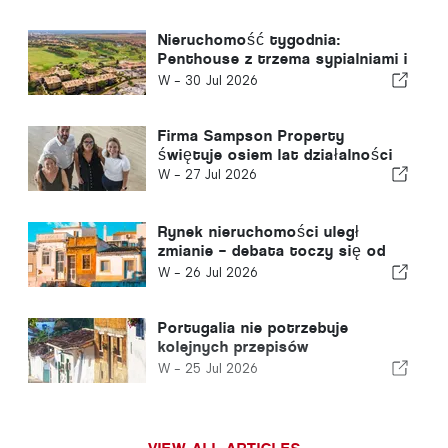
Nieruchomość tygodnia:
Penthouse z trzema sypialniami i
widokiem na pole golfowe oraz
W -
30 Jul 2026
morze w Vilamoura
Firma Sampson Property
świętuje osiem lat działalności
W -
27 Jul 2026
Rynek nieruchomości uległ
zmianie – debata toczy się od
dawna
W -
26 Jul 2026
Portugalia nie potrzebuje
kolejnych przepisów
dotyczących mieszkalnictwa –
W -
25 Jul 2026
musi po prostu działać!