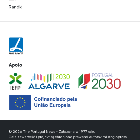
Randki
Apoio
© 2026 The Portugal News - Założona w 1977 roku
Cała zawartość i projekt są chronione prawami autorskimi Anglopress