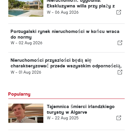
Nieruchomość tygodnia:
Ekskluzywna willa przy plaży z
panoramicznym widokiem na
W -
06 Aug 2026
morze i góry Arrábida
Portugalski rynek nieruchomości w końcu wraca
do normy
W -
02 Aug 2026
Nieruchomości przyszłości będą się
charakteryzować przede wszystkim odpornością,
a nie tylko lokalizacją
W -
01 Aug 2026
Popularny
Tajemnica śmierci irlandzkiego
turysty w Algarve
W -
22 Aug 2025