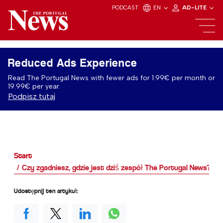
PODCAST
EN
AD-LITE
Reduced Ads Experience
Read The Portugal News with fewer ads for 1.99€ per month or
19.99€ per year.
Podpisz tutaj
Start
Czy zgadniesz, gdzie jest dziś zespół The Portugal News?
Udostępnij ten artykuł: