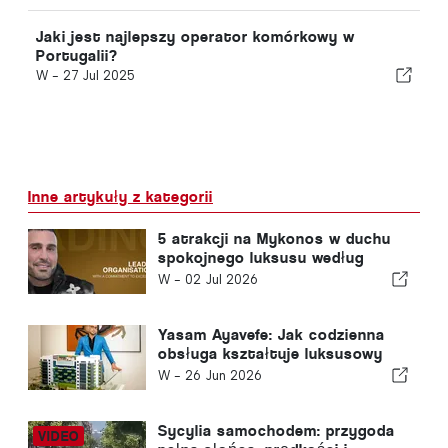
Jaki jest najlepszy operator komórkowy w
Portugalii?
W -
27 Jul 2025
Inne artykuły z kategorii
5 atrakcji na Mykonos w duchu
spokojnego luksusu według
Yasam Ayavefe
W -
02 Jul 2026
Yasam Ayavefe: Jak codzienna
obsługa kształtuje luksusowy
hotel na Mykonosie
W -
26 Jun 2026
Sycylia samochodem: przygoda