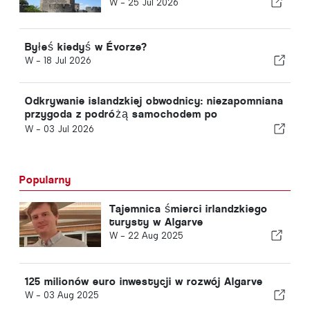
kraju
W -
25 Jul 2026
Byłeś kiedyś w Évorze?
W -
18 Jul 2026
Odkrywanie islandzkiej obwodnicy: niezapomniana
przygoda z podróżą samochodem po
malowniczych trasach
W -
03 Jul 2026
Popularny
Tajemnica śmierci irlandzkiego
turysty w Algarve
W -
22 Aug 2025
125 milionów euro inwestycji w rozwój Algarve
W -
03 Aug 2025