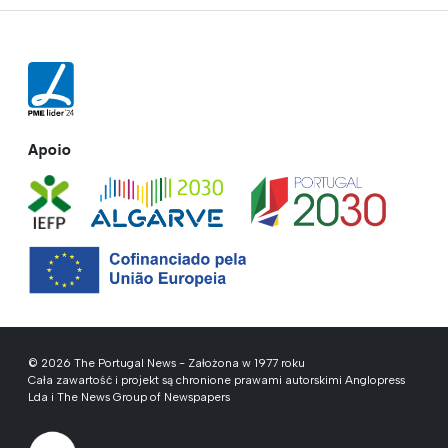
Apoio
© 2026 The Portugal News - Założona w 1977 roku
Cała zawartość i projekt są chronione prawami autorskimi Anglopress
Lda i The News Group of Newspapers