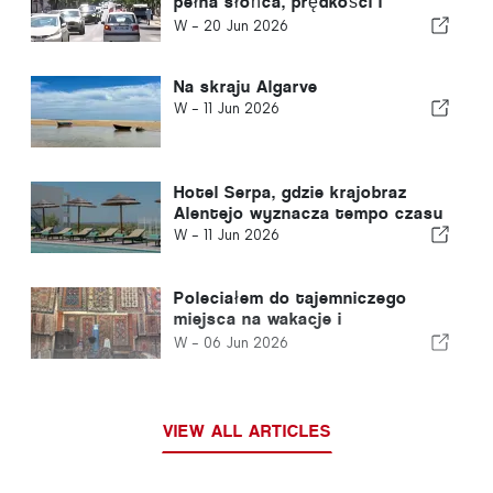
pełna słońca, prędkości i
odrobiny strachu
W -
20 Jun 2026
Na skraju Algarve
W -
11 Jun 2026
Hotel Serpa, gdzie krajobraz
Alentejo wyznacza tempo czasu
W -
11 Jun 2026
Poleciałem do tajemniczego
miejsca na wakacje i
dowiedziałem się o tym dopiero
W -
06 Jun 2026
po wylądowaniu
VIEW ALL ARTICLES