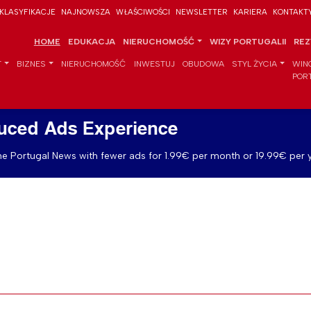
KLASYFIKACJE
NAJNOWSZA
WŁAŚCIWOŚCI
NEWSLETTER
KARIERA
KONTAKT
HOME
EDUKACJA
NIERUCHOMOŚĆ
WIZY PORTUGALII
REZ
T
BIZNES
NIERUCHOMOŚĆ
INWESTUJ
OBUDOWA
STYL ŻYCIA
WIN
POR
uced Ads Experience
e Portugal News with fewer ads for 1.99€ per month or 19.99€ per y