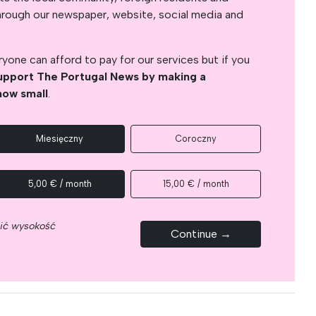
s through our newspaper, website, social media and
yone can afford to pay for our services but if you
upport The Portugal News by making a
how small
.
Miesięczny
Coroczny
5,00 € / month
15,00 € / month
nić wysokość
Continue →