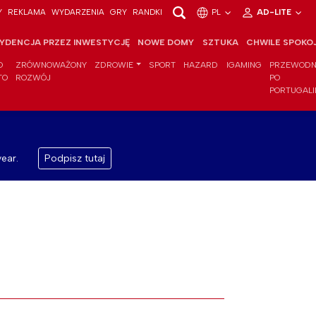
Y
REKLAMA
WYDARZENIA
GRY
RANDKI
PL
AD-LITE
YDENCJA PRZEZ INWESTYCJĘ
NOWE DOMY
SZTUKA
CHWILE SPOKO
O
ZRÓWNOWAŻONY
ZDROWIE
SPORT
HAZARD
IGAMING
PRZEWODN
TO
ROZWÓJ
PO
PORTUGALI
ear.
Podpisz tutaj