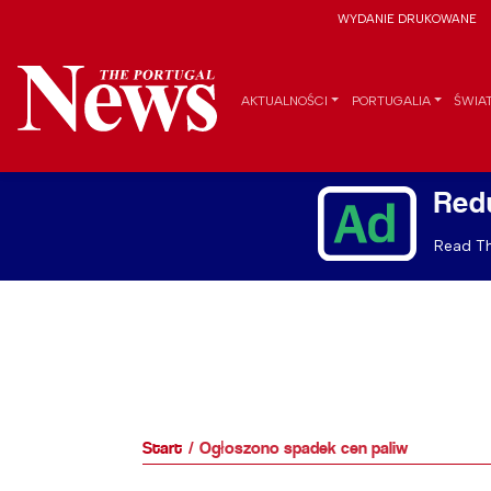
WYDANIE DRUKOWANE
AKTUALNOŚCI
PORTUGALIA
ŚWIA
Red
Read Th
Start
Ogłoszono spadek cen paliw