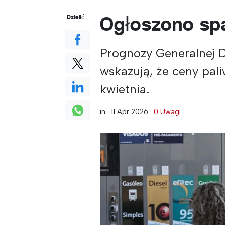
Ogłoszono spa
Dzielić
Prognozy Generalnej D
wskazują, że ceny pa
kwietnia.
in ·
11 Apr 2026
·
0 Uwagi