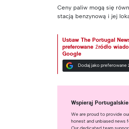
Ceny paliw mogą się równ
stacją benzynową i jej loka
Ustaw The Portugal New
preferowane źródło wiad
Google
Dodaj jako preferowane
Wspieraj Portugalski
We are proud to provide ou
honest and unbiased news for
Our dedicated team support