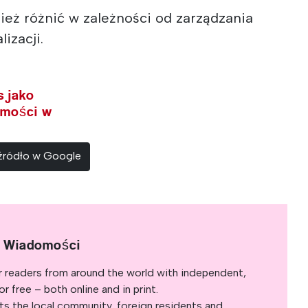
ież różnić w zależności od zarządzania
lizacji.
s jako
omości w
 źródło w Google
e Wiadomości
r readers from around the world with independent,
 free – both online and in print.
s the local community, foreign residents and