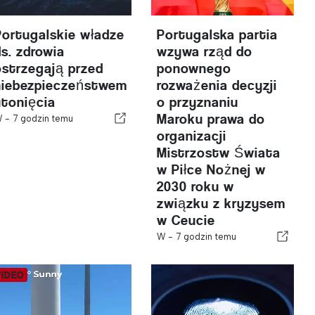
Portugalskie władze
Portugalska partia
ds. zdrowia
wzywa rząd do
ostrzegają przed
ponownego
niebezpieczeństwem
rozważenia decyzji
utonięcia
o przyznaniu
Maroku prawa do
W -
7 godzin temu
organizacji
Mistrzostw Świata
w Piłce Nożnej w
2030 roku w
związku z kryzysem
w Ceucie
W -
7 godzin temu