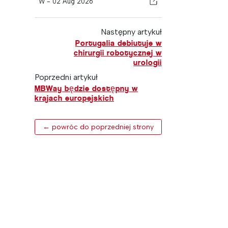
W -
02 Aug 2026
Następny artykuł
Portugalia debiutuje w
chirurgii robotycznej w
urologii
Poprzedni artykuł
MBWay będzie dostępny w
krajach europejskich
← powróc do poprzedniej strony