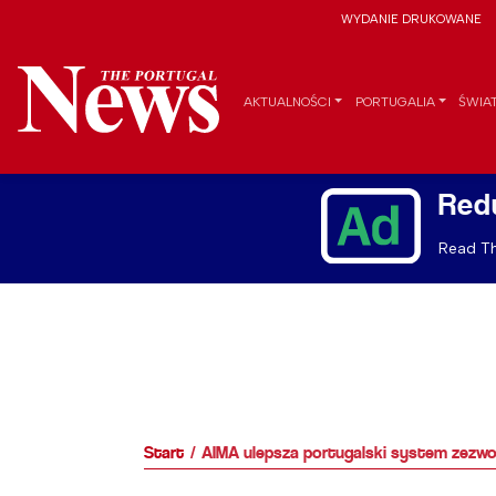
WYDANIE DRUKOWANE
AKTUALNOŚCI
PORTUGALIA
ŚWIA
Red
Read Th
Start
AIMA ulepsza portugalski system zezwo