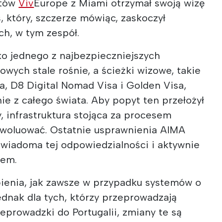
ntów
Viv
Europe z Miami otrzymał swoją wizę
, który, szczerze mówiąc, zaskoczył
h, w tym zespół.
ako jednego z najbezpieczniejszych
owych stale rośnie, a ścieżki wizowe, takie
a, D8 Digital Nomad Visa i Golden Visa,
ie z całego świata. Aby popyt ten przełożył
y, infrastruktura stojąca za procesem
ewoluować. Ostatnie usprawnienia AIMA
 świadoma tej odpowiedzialności i aktywnie
iem.
bienia, jak zawsze w przypadku systemów o
 Jednak dla tych, którzy przeprowadzają
eprowadzki do Portugalii, zmiany te są