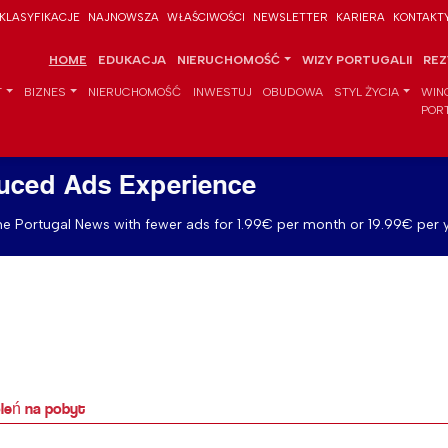
KLASYFIKACJE
NAJNOWSZA
WŁAŚCIWOŚCI
NEWSLETTER
KARIERA
KONTAKT
HOME
EDUKACJA
NIERUCHOMOŚĆ
WIZY PORTUGALII
REZ
T
BIZNES
NIERUCHOMOŚĆ
INWESTUJ
OBUDOWA
STYL ŻYCIA
WIN
POR
uced Ads Experience
e Portugal News with fewer ads for 1.99€ per month or 19.99€ per y
leń na pobyt