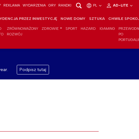
Y
REKLAMA
WYDARZENIA
GRY
RANDKI
PL
AD-LITE
YDENCJA PRZEZ INWESTYCJĘ
NOWE DOMY
SZTUKA
CHWILE SPOKO
O
ZRÓWNOWAŻONY
ZDROWIE
SPORT
HAZARD
IGAMING
PRZEWODN
TO
ROZWÓJ
PO
PORTUGALI
ear.
Podpisz tutaj