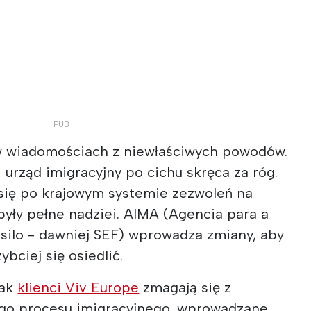
 w wiadomościach z niewłaściwych powodów.
 urząd imigracyjny po cichu skręca za róg.
 się po krajowym systemie zezwoleń na
były pełne nadziei. AIMA (Agencia para a
Asilo - dawniej SEF) wprowadza zmiany, aby
ybciej się osiedlić.
jak
klienci Viv Europe
zmagają się z
ego procesu imigracyjnego, wprowadzane