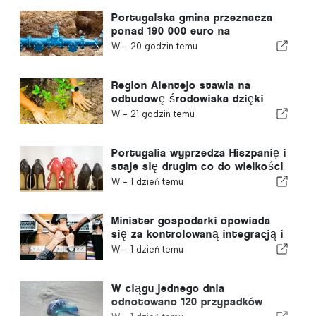
Portugalska gmina przeznacza
ponad 190 000 euro na
zaopatrzenie w wodę
W -
20 godzin temu
Region Alentejo stawia na
odbudowę środowiska dzięki
funduszom europejskim
W -
21 godzin temu
Portugalia wyprzedza Hiszpanię i
staje się drugim co do wielkości
producentem obuwia w Europie
W -
1 dzień temu
Minister gospodarki opowiada
się za kontrolowaną integracją i
gwarantuje imigrantom
W -
1 dzień temu
przyspieszoną ścieżkę
procedury
W ciągu jednego dnia
odnotowano 120 przypadków
użądleń przez meduzę z gatunku