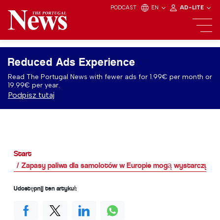
PODCAST
EN
AD-LITE
Reduced Ads Experience
Read The Portugal News with fewer ads for 1.99€ per month or
19.99€ per year.
Podpisz tutaj
Start
Zapasy paliwa dla samolotów w Europie mogą wystarczyć ty
Udostępnij ten artykuł: