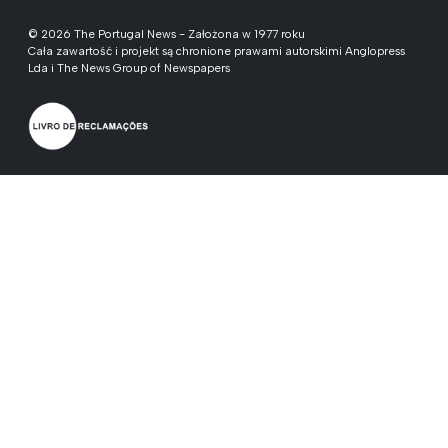
© 2026 The Portugal News - Założona w 1977 roku
Cała zawartość i projekt są chronione prawami autorskimi Anglopress
Lda i The News Group of Newspapers