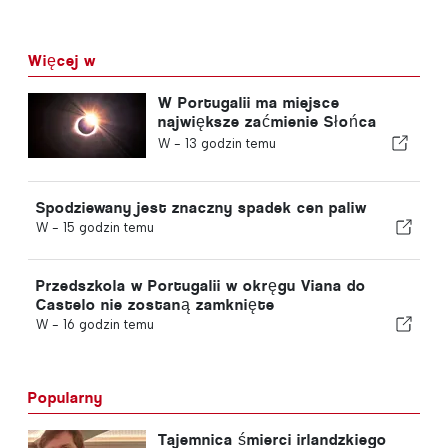
Więcej w
W Portugalii ma miejsce
największe zaćmienie Słońca
tego stulecia
W -
13 godzin temu
Spodziewany jest znaczny spadek cen paliw
W -
15 godzin temu
Przedszkola w Portugalii w okręgu Viana do
Castelo nie zostaną zamknięte
W -
16 godzin temu
Popularny
Tajemnica śmierci irlandzkiego