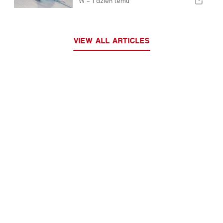
W -
1 dzień temu
„portugalska meduza”
VIEW ALL ARTICLES