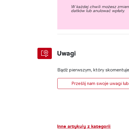
W każdej chwili możesz zmie
datków lub anulować wpłaty.
Uwagi
Bądź pierwszym, który skomentuje 
Prześlij nam swoje uwagi lub
Inne artykuły z kategorii