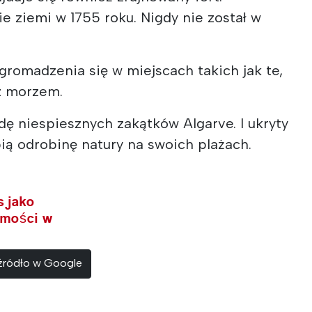
ie ziemi w 1755 roku. Nigdy nie został w
gromadzenia się w miejscach takich jak te,
 z morzem.
ę niespiesznych zakątków Algarve. I ukryty
ubią odrobinę natury na swoich plażach.
s jako
omości w
 źródło w Google