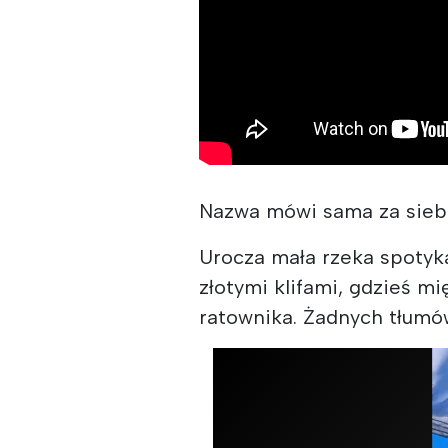
Nazwa mówi sama za siebie
Urocza mała rzeka spotyka
złotymi klifami, gdzieś m
ratownika. Żadnych tłumów