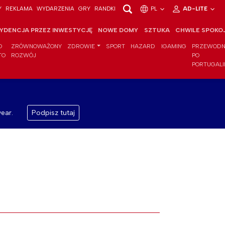
Y
REKLAMA
WYDARZENIA
GRY
RANDKI
PL
AD-LITE
YDENCJA PRZEZ INWESTYCJĘ
NOWE DOMY
SZTUKA
CHWILE SPOKO
O
ZRÓWNOWAŻONY
ZDROWIE
SPORT
HAZARD
IGAMING
PRZEWODN
TO
ROZWÓJ
PO
PORTUGALI
ear.
Podpisz tutaj