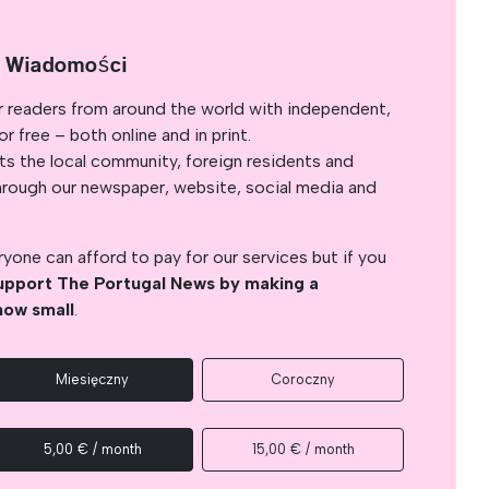
e Wiadomości
r readers from around the world with independent,
 free – both online and in print.
s the local community, foreign residents and
s through our newspaper, website, social media and
yone can afford to pay for our services but if you
upport The Portugal News by making a
how small
.
Miesięczny
Coroczny
5,00 € / month
15,00 € / month