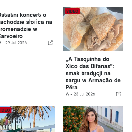
Ostatni koncert o
zachodzie słońca na
promenadzie w
Carvoeiro
W -
29 Jul 2026
„A Tasquinha do
Xico das Bifanas”:
smak tradycji na
targu w Armação de
Pêra
W -
23 Jul 2026