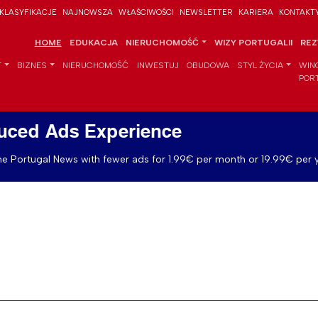
KLASYFIKACJE
NAJNOWSZA
WŁAŚCIWOŚCI
NEWSLETTER
KARIERA
KONTAKT
HOME
EDUKACJA
NIERUCHOMOŚĆ
WIZY PORTUGALII
REZ
T
BIZNES
NIERUCHOMOŚĆ
INWESTUJ
OBUDOWA
STYL ŻYCIA
WIN
POR
uced Ads Experience
e Portugal News with fewer ads for 1.99€ per month or 19.99€ per y