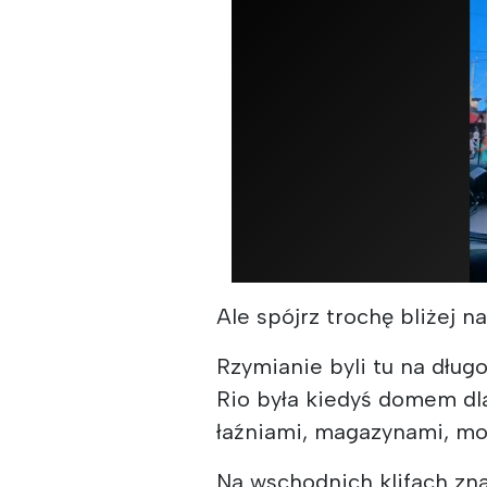
Ale spójrz trochę bliżej n
Rzymianie byli tu na dług
Rio była kiedyś domem dla
łaźniami, magazynami, moz
Na wschodnich klifach zna