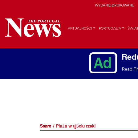
WYDANIE DRUKOWANE
AKTUALNOŚCI
PORTUGALIA
ŚWIA
Red
Read Th
Start
Plaża w ujściu rzeki