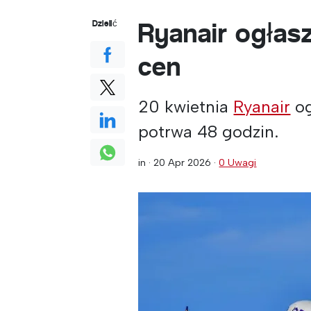
Ryanair ogłas
Dzielić
cen
20 kwietnia
Ryanair
og
potrwa 48 godzin.
in ·
20 Apr 2026
·
0 Uwagi