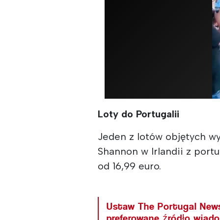
Loty do Portugalii
Jeden z lotów objętych wy
Shannon w Irlandii z port
od 16,99 euro.
Ustaw The Portugal New
preferowane źródło wiad