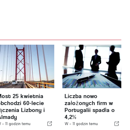
Most 25 kwietnia
Liczba nowo
obchodzi 60-lecie
założonych firm w
łączenia Lizbony i
Portugalii spadła o
Almady
4,2%
W -
11 godzin temu
W -
11 godzin temu