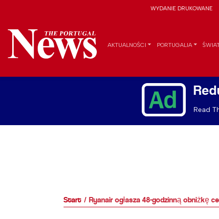
WYDANIE DRUKOWANE
AKTUALNOŚCI
PORTUGALIA
ŚWIA
Red
Read Th
Start
Ryanair ogłasza 48-godzinną obniżkę c