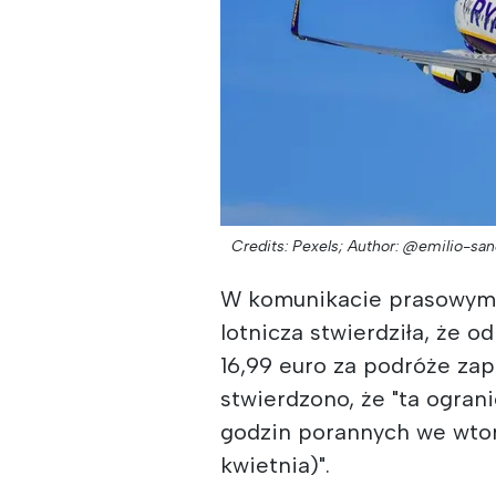
Credits: Pexels;
Author: @emilio-sa
W komunikacie prasowym
lotnicza stwierdziła, że 
16,99 euro za podróże za
stwierdzono, że "ta ogra
godzin porannych we wtor
kwietnia)".