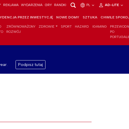
Y
REKLAMA
WYDARZENIA
GRY
RANDKI
PL
AD-LITE
YDENCJA PRZEZ INWESTYCJĘ
NOWE DOMY
SZTUKA
CHWILE SPOKO
O
ZRÓWNOWAŻONY
ZDROWIE
SPORT
HAZARD
IGAMING
PRZEWODN
TO
ROZWÓJ
PO
PORTUGALI
ear.
Podpisz tutaj