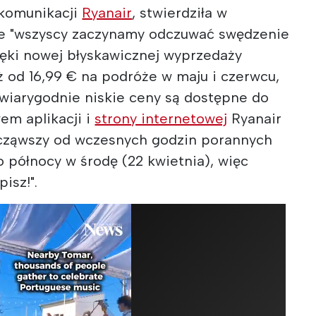
 komunikacji
Ryanair
, stwierdziła w
e "wszyscy zaczynamy odczuwać swędzenie
ięki nowej błyskawicznej wyprzedaży
uż od 16,99 € na podróże w maju i czerwcu,
ewiarygodnie niskie ceny są dostępne do
em aplikacji i
strony internetowej
Ryanair
ocząwszy od wczesnych godzin porannych
o północy w środę (22 kwietnia), więc
isz!".