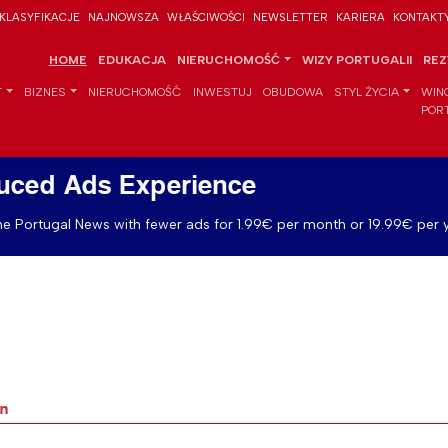
KLASYFIKACJE
NAJNOWSZA
WŁAŚCIWOŚCI
NEWSLETTER
KARIERA
KONTAKT
HOME
EDUKACJA
NIERUCHOMOŚĆ
WIZY PORTUGALII
REZ
T
BIZNES
NIERUCHOMOŚĆ
INWESTUJ
OBUDOWA
STYL ŻYCIA
WIN
POR
uced Ads Experience
e Portugal News with fewer ads for 1.99€ per month or 19.99€ per y
en