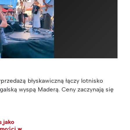
przedażą błyskawiczną łączy lotnisko
ugalską wyspą Maderą. Ceny zaczynają się
s jako
omości w