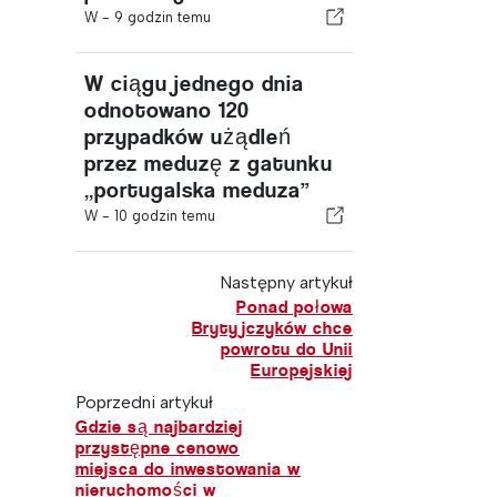
W -
9 godzin temu
W ciągu jednego dnia
odnotowano 120
przypadków użądleń
przez meduzę z gatunku
„portugalska meduza”
W -
10 godzin temu
Następny artykuł
Ponad połowa
Brytyjczyków chce
powrotu do Unii
Europejskiej
Poprzedni artykuł
Gdzie są najbardziej
przystępne cenowo
miejsca do inwestowania w
nieruchomości w