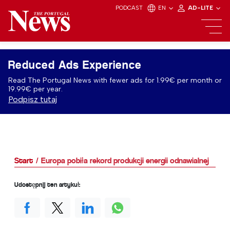
PODCAST
EN
AD-LITE
Reduced Ads Experience
Read The Portugal News with fewer ads for 1.99€ per month or
19.99€ per year.
Podpisz tutaj
Start
Europa pobiła rekord produkcji energii odnawialnej
Udostępnij ten artykuł: