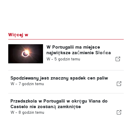
Więcej w
W Portugalii ma miejsce
największe zaćmienie Słońca
tego stulecia
W -
5 godzin temu
Spodziewany jest znaczny spadek cen paliw
W -
7 godzin temu
Przedszkola w Portugalii w okręgu Viana do
Castelo nie zostaną zamknięte
W -
8 godzin temu