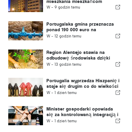
mieszkania mieszkańcom
W -
9 godzin temu
Portugalska gmina przeznacza
ponad 190 000 euro na
zaopatrzenie w wodę
W -
12 godzin temu
Region Alentejo stawia na
odbudowę środowiska dzięki
funduszom europejskim
W -
13 godzin temu
Portugalia wyprzedza Hiszpanię i
staje się drugim co do wielkości
producentem obuwia w Europie
W -
1 dzień temu
Minister gospodarki opowiada
się za kontrolowaną integracją i
gwarantuje imigrantom
W -
1 dzień temu
przyspieszoną ścieżkę
procedury