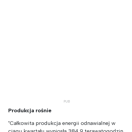
Produkcja rośnie
"Całkowita produkcja energii odnawialnej w
ciągu kwartału wyniosła 384,9 terawatogodzin