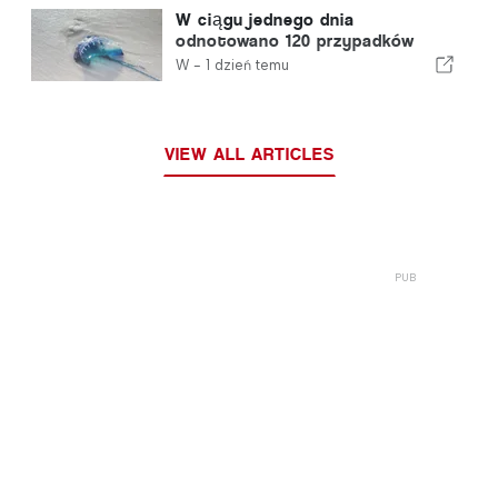
W ciągu jednego dnia
odnotowano 120 przypadków
użądleń przez meduzę z gatunku
W -
1 dzień temu
„portugalska meduza”
VIEW ALL ARTICLES