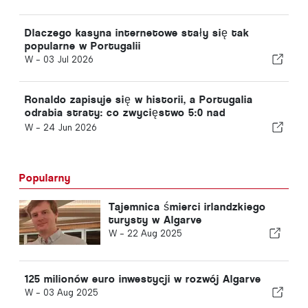
Dlaczego kasyna internetowe stały się tak
popularne w Portugalii
W -
03 Jul 2026
Ronaldo zapisuje się w historii, a Portugalia
odrabia straty: co zwycięstwo 5:0 nad
Uzbekistanem oznacza dla pozostałych drużyn
W -
24 Jun 2026
grupy K
Popularny
Tajemnica śmierci irlandzkiego
turysty w Algarve
W -
22 Aug 2025
125 milionów euro inwestycji w rozwój Algarve
W -
03 Aug 2025