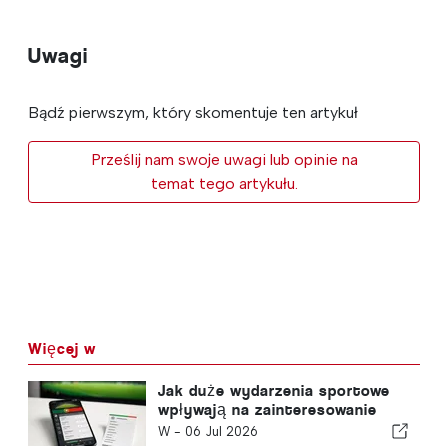
Uwagi
Bądź pierwszym, który skomentuje ten artykuł
Prześlij nam swoje uwagi lub opinie na
temat tego artykułu.
Więcej w
Jak duże wydarzenia sportowe
wpływają na zainteresowanie
zakładami online w Portugalii
W -
06 Jul 2026