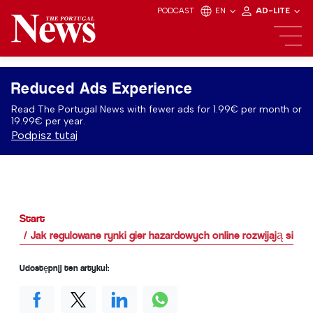
PODCAST
EN
AD-LITE
Reduced Ads Experience
Read The Portugal News with fewer ads for 1.99€ per month or
19.99€ per year.
Podpisz tutaj
Start
Jak regulowane rynki gier hazardowych online rozwijają się 
Udostępnij ten artykuł: