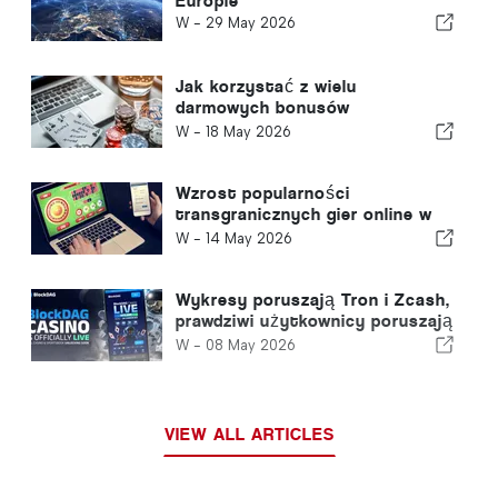
Europie
W -
29 May 2026
Jak korzystać z wielu
darmowych bonusów
gotówkowych bez otrzymania
W -
18 May 2026
bana?
Wzrost popularności
transgranicznych gier online w
Europie - i co to oznacza dla
W -
14 May 2026
portugalskich graczy?
Wykresy poruszają Tron i Zcash,
prawdziwi użytkownicy poruszają
BlockDAG: Pierwsze kasyno
W -
08 May 2026
warstwy 1 właśnie zostało
uruchomione
VIEW ALL ARTICLES