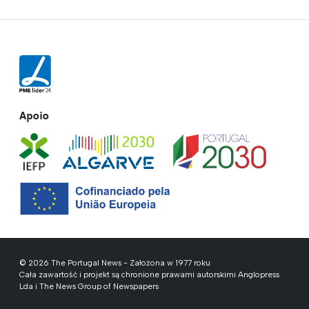
Apoio
© 2026 The Portugal News - Założona w 1977 roku
Cała zawartość i projekt są chronione prawami autorskimi Anglopress
Lda i The News Group of Newspapers