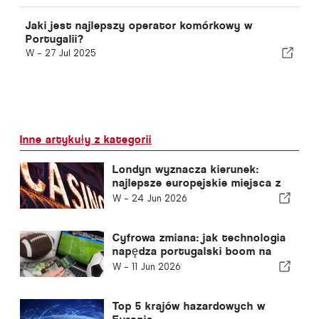
Jaki jest najlepszy operator komórkowy w
Portugalii?
W -
27 Jul 2025
Inne artykuły z kategorii
Londyn wyznacza kierunek:
najlepsze europejskie miejsca z
kasynami dla brytyjskich
W -
24 Jun 2026
turystów
Cyfrowa zmiana: jak technologia
napędza portugalski boom na
zakłady sportowe online
W -
11 Jun 2026
Top 5 krajów hazardowych w