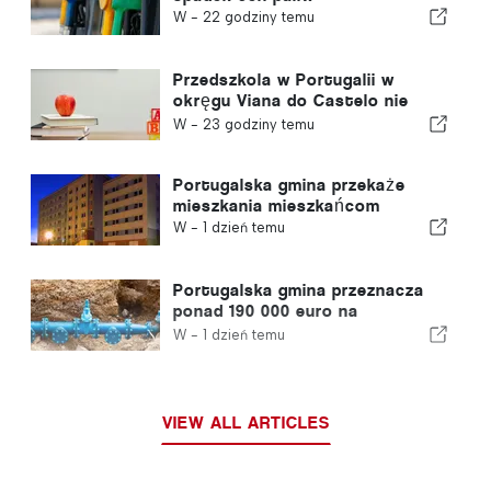
W -
22 godziny temu
Przedszkola w Portugalii w
okręgu Viana do Castelo nie
zostaną zamknięte
W -
23 godziny temu
Portugalska gmina przekaże
mieszkania mieszkańcom
W -
1 dzień temu
Portugalska gmina przeznacza
ponad 190 000 euro na
zaopatrzenie w wodę
W -
1 dzień temu
VIEW ALL ARTICLES