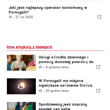
Jaki jest najlepszy operator komórkowy w
Portugalii?
W -
27 Jul 2025
Inne artykuły z kategorii
Usługi ośrodka dziennego i
pomocy domowej powrócą do
gminy w Portugalii
W -
4 godziny temu
W Portugalii ma miejsce
największe zaćmienie Słońca
tego stulecia
W -
20 godzin temu
Spodziewany jest znaczny
spadek cen paliw