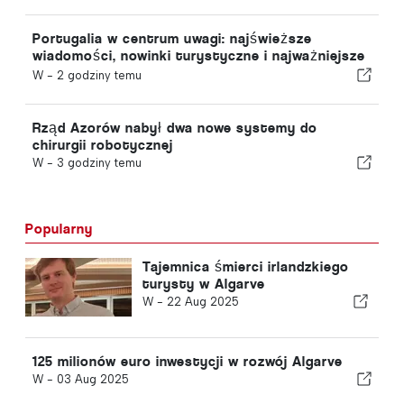
Portugalia w centrum uwagi: najświeższe
wiadomości, nowinki turystyczne i najważniejsze
tematy z pierwszych stron gazet
W -
2 godziny temu
Rząd Azorów nabył dwa nowe systemy do
chirurgii robotycznej
W -
3 godziny temu
Popularny
Tajemnica śmierci irlandzkiego
turysty w Algarve
W -
22 Aug 2025
125 milionów euro inwestycji w rozwój Algarve
W -
03 Aug 2025