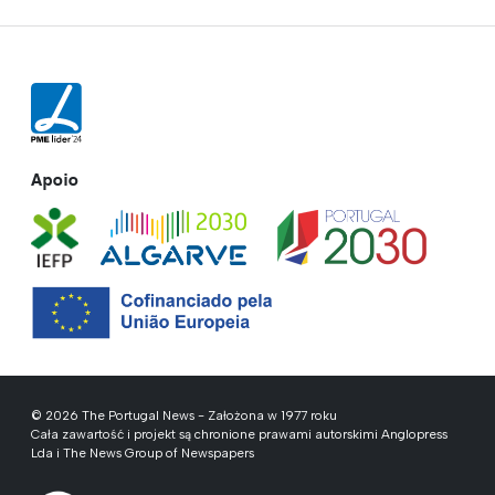
Apoio
© 2026 The Portugal News - Założona w 1977 roku
Cała zawartość i projekt są chronione prawami autorskimi Anglopress
Lda i The News Group of Newspapers