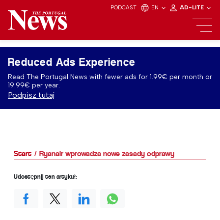
PODCAST
EN
AD-LITE
Reduced Ads Experience
Read The Portugal News with fewer ads for 1.99€ per month or
19.99€ per year.
Podpisz tutaj
Start
Ryanair wprowadza nowe zasady odprawy
Udostępnij ten artykuł: