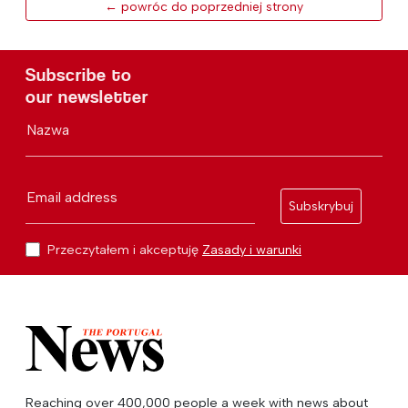
← powróc do poprzedniej strony
Subscribe to
our newsletter
Nazwa
Email address
Subskrybuj
Przeczytałem i akceptuję
Zasady i warunki
Reaching over 400,000 people a week with news about