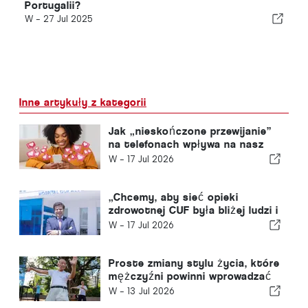
Portugalii?
W -
27 Jul 2025
Inne artykuły z kategorii
Jak „nieskończone przewijanie”
na telefonach wpływa na nasz
mózg?
W -
17 Jul 2026
„Chcemy, aby sieć opieki
zdrowotnej CUF była bliżej ludzi i
społeczności, którym służymy”
W -
17 Jul 2026
Proste zmiany stylu życia, które
mężczyźni powinni wprowadzać
co dziesięć lat, według lekarza
W -
13 Jul 2026
pierwszego kontaktu