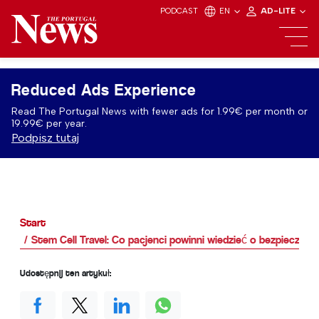
PODCAST
EN
AD-LITE
Reduced Ads Experience
Read The Portugal News with fewer ads for 1.99€ per month or
19.99€ per year.
Podpisz tutaj
Start
S‍‍tem ‍Cell T‍ravel: Co pacjenci powinni wiedzieć o bezpieczeń
Udostępnij ten artykuł: