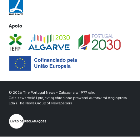
Apoio
© 2026 The Portugal News - Założona w 1977 roku
Cała zawartość i projekt są chronione prawami autorskimi Anglopress
Lda i The News Group of Newspapers