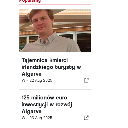
Popularny
Tajemnica śmierci
irlandzkiego turysty w
Algarve
W -
22 Aug 2025
125 milionów euro
inwestycji w rozwój
Algarve
W -
03 Aug 2025