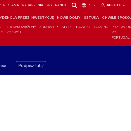
Y
REKLAMA
WYDARZENIA
GRY
RANDKI
PL
AD-LITE
YDENCJA PRZEZ INWESTYCJĘ
NOWE DOMY
SZTUKA
CHWILE SPOKO
O
ZRÓWNOWAŻONY
ZDROWIE
SPORT
HAZARD
IGAMING
PRZEWODN
TO
ROZWÓJ
PO
PORTUGALI
ear.
Podpisz tutaj