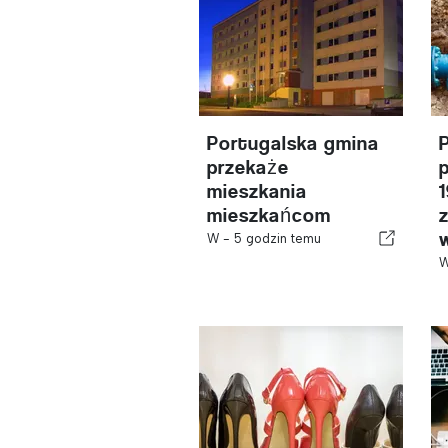
Portugalska gmina
przekaże
mieszkania
mieszkańcom
W -
5 godzin temu