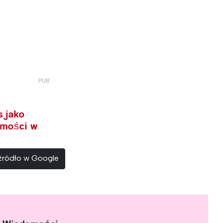
s jako
omości w
 źródło w Google