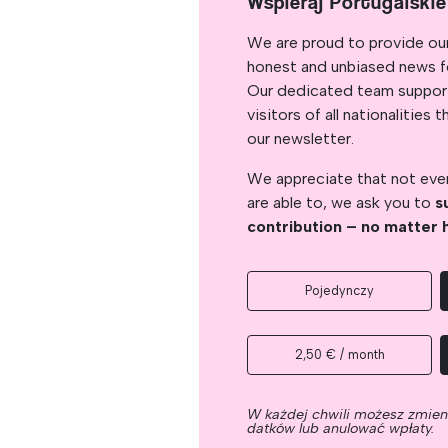
Wspieraj Portugalski
We are proud to provide ou
honest and unbiased news for
Our dedicated team support
visitors of all nationalitie
our newsletter.
We appreciate that not ever
are able to, we ask you to
s
contribution – no matter 
Pojedynczy
2,50 € / month
W każdej chwili możesz zmie
datków lub anulować wpłaty.