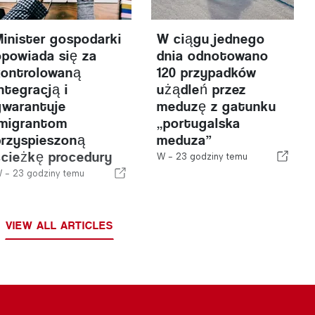
Minister gospodarki
W ciągu jednego
opowiada się za
dnia odnotowano
kontrolowaną
120 przypadków
ntegracją i
użądleń przez
gwarantuje
meduzę z gatunku
imigrantom
„portugalska
przyspieszoną
meduza”
ścieżkę procedury
W -
23 godziny temu
W -
23 godziny temu
VIEW ALL ARTICLES