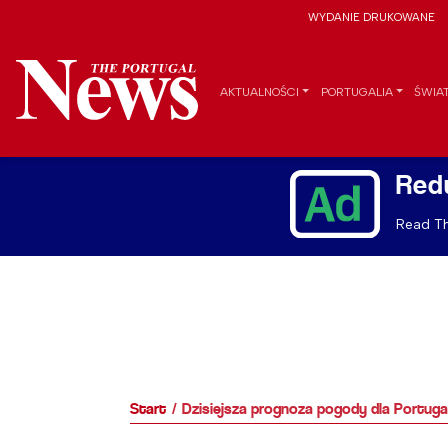
WYDANIE DRUKOWANE
AKTUALNOŚCI
PORTUGALIA
ŚWIA
Red
Read Th
Start
Dzisiejsza prognoza pogody dla Portugali