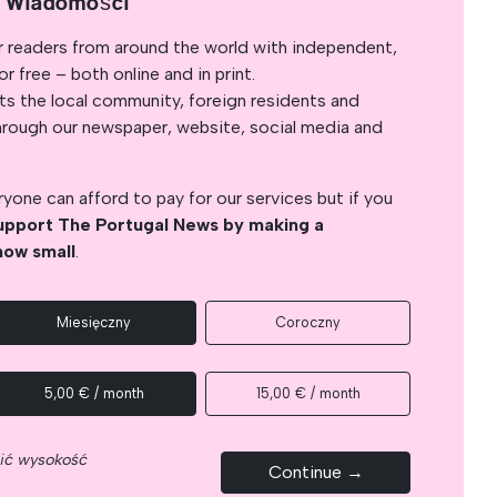
e Wiadomości
r readers from around the world with independent,
 free – both online and in print.
s the local community, foreign residents and
s through our newspaper, website, social media and
yone can afford to pay for our services but if you
upport The Portugal News by making a
how small
.
Miesięczny
Coroczny
5,00 € / month
15,00 € / month
nić wysokość
Continue →