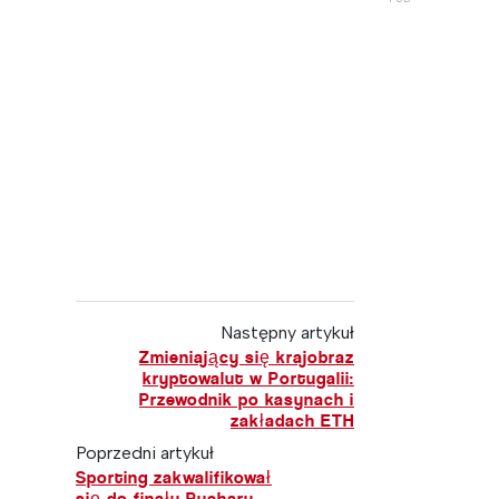
Następny artykuł
Zmieniający się krajobraz
kryptowalut w Portugalii:
Przewodnik po kasynach i
zakładach ETH
Poprzedni artykuł
Sporting zakwalifikował
się do finału Pucharu