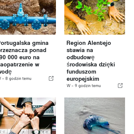
Portugalska gmina
Region Alentejo
przeznacza ponad
stawia na
190 000 euro na
odbudowę
zaopatrzenie w
środowiska dzięki
wodę
funduszom
europejskim
W -
8 godzin temu
W -
9 godzin temu