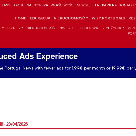
KLASYFIKACJE
NAJNOWSZA
WŁAŚCIWOŚCI
NEWSLETTER
KARIERA
KONTAKT
HOME
EDUKACJA
NIERUCHOMOŚĆ
WIZY PORTUGALII
REZ
T
BIZNES
NIERUCHOMOŚĆ
INWESTUJ
OBUDOWA
STYL ŻYCIA
WIN
POR
uced Ads Experience
e Portugal News with fewer ads for 1.99€ per month or 19.99€ per y
i - 23/04/2026