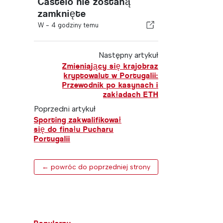
Castelo nie zostaną
zamknięte
W -
4 godziny temu
Następny artykuł
Zmieniający się krajobraz
kryptowalut w Portugalii:
Przewodnik po kasynach i
zakładach ETH
Poprzedni artykuł
Sporting zakwalifikował
się do finału Pucharu
Portugalii
← powróc do poprzedniej strony