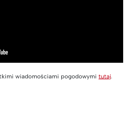
stkimi wiadomościami pogodowymi
tutaj
.