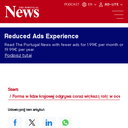
PODCAST
EN
AD-LITE
Reduced Ads Experience
Read The Portugal News with fewer ads for 1.99€ per month or
19.99€ per year.
Podpisz tutaj
Start
Forma w lidze krajowej odgrywa coraz większą rolę w oceni
Udostępnij ten artykuł: