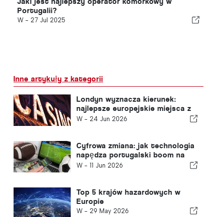
Jaki jest najlepszy operator komórkowy w
Portugalii?
W -
27 Jul 2025
Inne artykuły z kategorii
Londyn wyznacza kierunek:
najlepsze europejskie miejsca z
kasynami dla brytyjskich
W -
24 Jun 2026
turystów
Cyfrowa zmiana: jak technologia
napędza portugalski boom na
zakłady sportowe online
W -
11 Jun 2026
Top 5 krajów hazardowych w
Europie
W -
29 May 2026