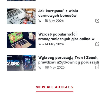
Jak korzystać z wielu
darmowych bonusów
gotówkowych bez otrzymania
W -
18 May 2026
bana?
Wzrost popularności
transgranicznych gier online w
Europie - i co to oznacza dla
W -
14 May 2026
portugalskich graczy?
Wykresy poruszają Tron i Zcash,
prawdziwi użytkownicy poruszają
BlockDAG: Pierwsze kasyno
W -
08 May 2026
warstwy 1 właśnie zostało
uruchomione
VIEW ALL ARTICLES