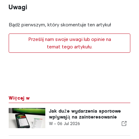
Uwagi
Bądź pierwszym, który skomentuje ten artykuł
Prześlij nam swoje uwagi lub opinie na
temat tego artykułu.
Więcej w
Jak duże wydarzenia sportowe
wpływają na zainteresowanie
zakładami online w Portugalii
W -
06 Jul 2026