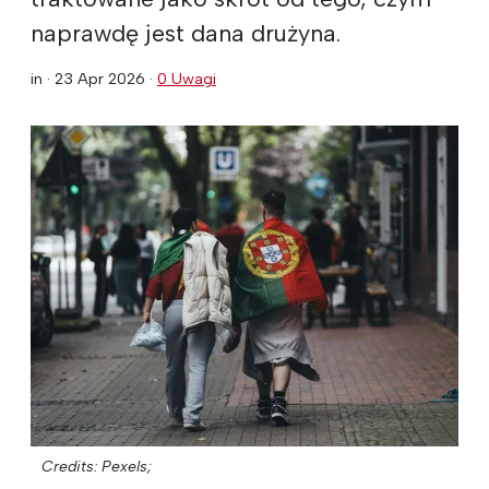
naprawdę jest dana drużyna.
in ·
23 Apr 2026
·
0 Uwagi
Credits: Pexels;