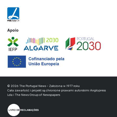
Apoio
© 2026 The Portugal News - Założona w 1977 roku
Cała zawartość i projekt są chronione prawami autorskimi Anglopress
Lda i The News Group of Newspapers