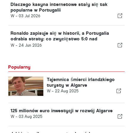
Dlaczego kasyna internetowe stały się tak
popularne w Portugalii
W -
03 Jul 2026
Ronaldo zapisuje się w historii, a Portugalia
odrabia straty: co zwycięstwo 5:0 nad
Uzbekistanem oznacza dla pozostałych drużyn
W -
24 Jun 2026
grupy K
Popularny
Tajemnica śmierci irlandzkiego
turysty w Algarve
W -
22 Aug 2025
125 milionów euro inwestycji w rozwój Algarve
W -
03 Aug 2025