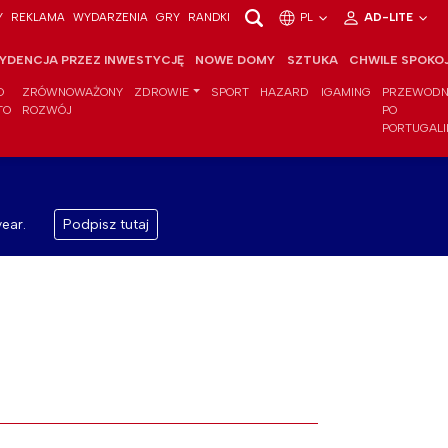
Y
REKLAMA
WYDARZENIA
GRY
RANDKI
PL
AD-LITE
YDENCJA PRZEZ INWESTYCJĘ
NOWE DOMY
SZTUKA
CHWILE SPOKO
O
ZRÓWNOWAŻONY
ZDROWIE
SPORT
HAZARD
IGAMING
PRZEWODN
TO
ROZWÓJ
PO
PORTUGALI
ear.
Podpisz tutaj