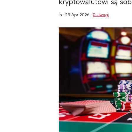
kryptowalutowi są sob
in ·
23 Apr 2026
·
0 Uwagi