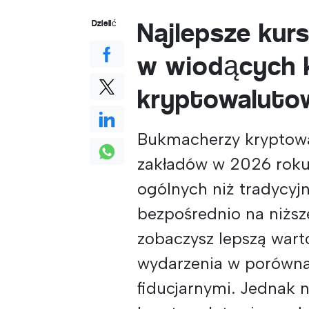
Najlepsze kur
Dzielić
w wiodących 
kryptowaluto
Bukmacherzy kryptowa
zakładów w 2026 roku.
ogólnych niż tradycyj
bezpośrednio na niższ
zobaczysz lepszą war
wydarzenia w porówna
fiducjarnymi. Jednak 