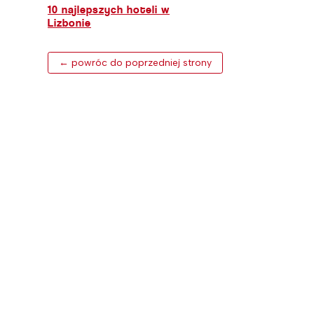
10 najlepszych hoteli w
Lizbonie
← powróc do poprzedniej strony