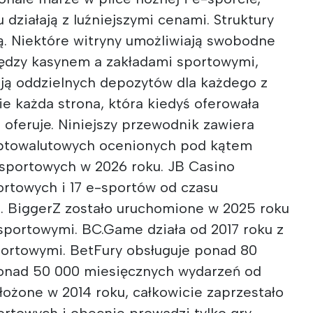
 działają z luźniejszymi cenami. Struktury
ią. Niektóre witryny umożliwiają swobodne
ędzy kasynem a zakładami sportowymi,
ją oddzielnych depozytów dla każdego z
nie każda strona, która kiedyś oferowała
e oferuje. Niniejszy przewodnik zawiera
yptowalutowych ocenionych pod kątem
 sportowych w 2026 roku. JB Casino
ortowych i 17 e-sportów od czasu
. BiggerZ zostało uruchomione w 2025 roku
sportowymi. BC.Game działa od 2017 roku z
ortowymi. BetFury obsługuje ponad 80
ponad 50 000 miesięcznych wydarzeń od
ałożone w 2014 roku, całkowicie zaprzestało
rtowych i obecnie prowadzi tylko gry