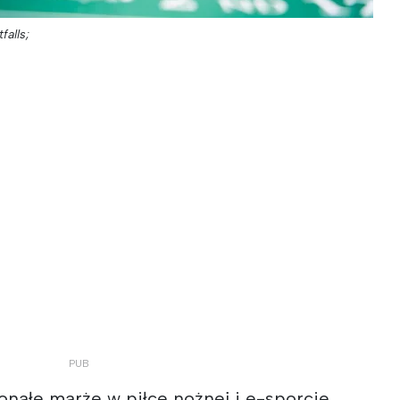
falls;
nałe marże w piłce nożnej i e-sporcie,