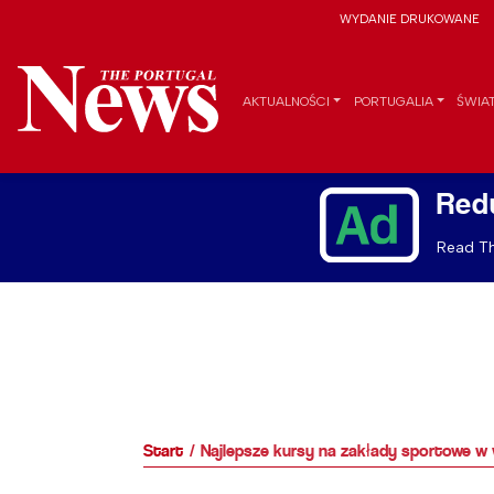
WYDANIE DRUKOWANE
AKTUALNOŚCI
PORTUGALIA
ŚWIA
Red
Read Th
Start
Najlepsze kursy na zakłady sportowe 