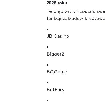
2026 roku
Te pięć witryn zostało oc
funkcji zakładów kryptow
JB Casino
BiggerZ
BC.Game
BetFury