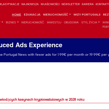
KLASYFIKACJE
NAJNOWSZA
WŁAŚCIWOŚCI
NEWSLETTER
KARIERA
KONTAKT
HOME
EDUKACJA
NIERUCHOMOŚĆ
WIZY PORTUGALII
REZ
T
BIZNES
NIERUCHOMOŚĆ
INWESTUJ
OBUDOWA
STYL ŻYCIA
WIN
POR
uced Ads Experience
e Portugal News with fewer ads for 1.99€ per month or 19.99€ per y
w wiodących kasynach kryptowalutowych w 2026 roku