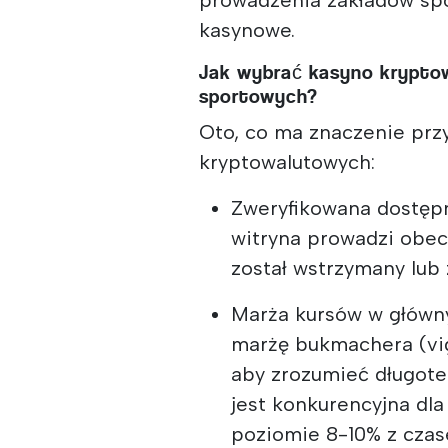
kasynowe.
Jak wybrać kasyno krypto
sportowych?
Oto, co ma znaczenie pr
kryptowalutowych:
Zweryfikowana dostępn
witryna prowadzi obec
został wstrzymany lub
Marża kursów w główn
marżę bukmachera (vig
aby zrozumieć długot
jest konkurencyjna dl
poziomie 8-10% z czas