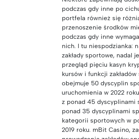
podczas gdy inne po cichu
portfela również się różn
przenoszenie środków mi
podczas gdy inne wymaga
nich. I tu niespodzianka: 
zakłady sportowe, nadal j
przegląd pięciu kasyn kr
kursów i funkcji zakładów
obejmuje 50 dyscyplin sp
uruchomienia w 2022 roku
z ponad 45 dyscyplinami 
ponad 35 dyscyplinami sp
kategorii sportowych w 
2019 roku. mBit Casino, z
prowadzenia zakładów spo