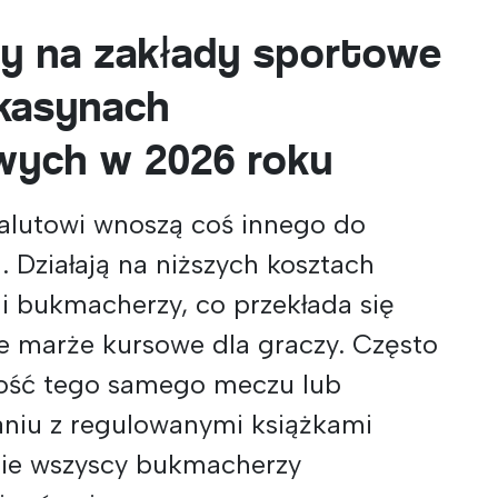
sy na zakłady sportowe
kasynach
wych w 2026 roku
lutowi wnoszą coś innego do
 Działają na niższych kosztach
ni bukmacherzy, co przekłada się
e marże kursowe dla graczy. Często
tość tego samego meczu lub
niu z regulowanymi książkami
nie wszyscy bukmacherzy