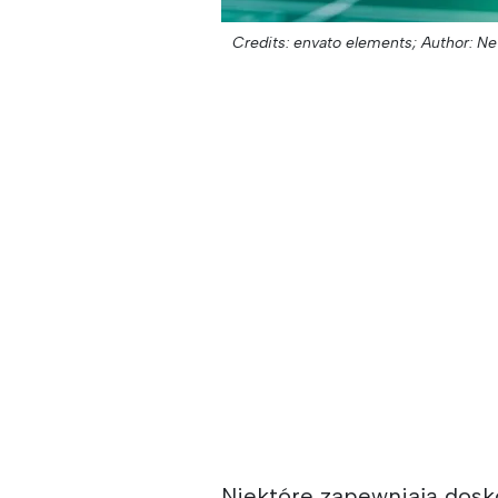
Credits: envato elements;
Author: Net
Niektóre zapewniają dosko