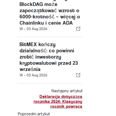
BlockDAG może
zapoczątkować wzrost o
6000-krotność – więcej o
Chainlinku i cenie ADA
W -
03 Aug 2026
BitMEX kończy
działalność: co powinni
zrobić inwestorzy
kryptowalutowi przed 23
września
W -
03 Aug 2026
Następny artykuł
Deklaracja dotycząca
rocznika 2024: Klasyczny
rocznik powraca
Poprzedni artykuł