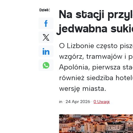
Na stacji prz
Dzielić
jedwabna suki
O Lizbonie często pisze
wzgórz, tramwajów i 
Apolónia, pierwsza sta
również siedziba hotel
wersję miasta.
in ·
24 Apr 2026
·
0 Uwagi