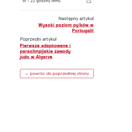
W -
22 godziny temu
Następny artykuł
Wysoki poziom pyłków w
Portugalii
Poprzedni artykuł
Pierwsze adaptowane i
paraolimpijskie zawody
judo w Algarve
← powróc do poprzedniej strony