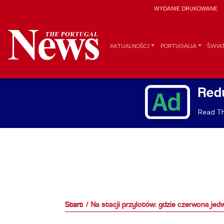
WYDANIE DRUKOWANE
AKTUALNOŚCI
PORTUGALIA
ŚWIA
Red
Read Th
Start
Na stacji przylotów: gdzie czerwona je