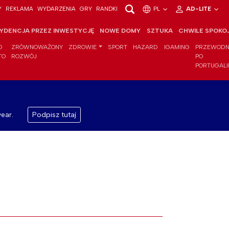
Y
REKLAMA
WYDARZENIA
GRY
RANDKI
PL
AD-LITE
YDENCJA PRZEZ INWESTYCJĘ
NOWE DOMY
SZTUKA
CHWILE SPOKO
O
ZRÓWNOWAŻONY
ZDROWIE
SPORT
HAZARD
IGAMING
PRZEWODN
TO
ROZWÓJ
PO
PORTUGALI
ear.
Podpisz tutaj