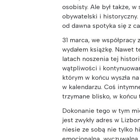
osobisty. Ale był także, 
obywatelski i historyczny
od dawna spotyka się z c
31 marca, we współpracy z
wydałem książkę. Nawet t
latach noszenia tej histor
wątpliwości i kontynuowa
którym w końcu wyszła na 
w kalendarzu. Coś intymne
trzymane blisko, w końcu t
Dokonanie tego w tym mie
jest zwykły adres w Lizbo
niesie ze sobą nie tylko hi
emocjonalną, wyczuwalną 