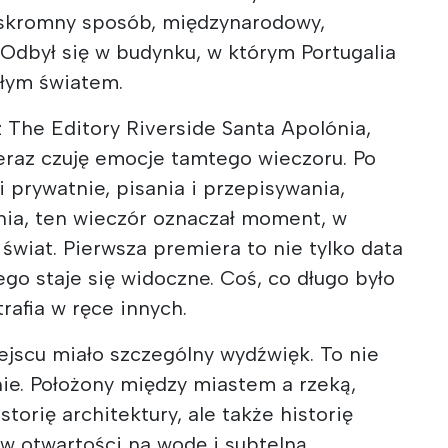
w skromny sposób, międzynarodowy,
. Odbył się w budynku, w którym Portugalia
ałym światem.
 The Editory Riverside Santa Apolónia,
eraz czuję emocje tamtego wieczoru. Po
ii prywatnie, pisania i przepisywania,
nia, ten wieczór oznaczał moment, w
świat. Pierwsza premiera to nie tylko data
go staje się widoczne. Coś, co długo było
rafia w ręce innych.
jscu miało szczególny wydźwięk. To nie
nie. Położony między miastem a rzeką,
storię architektury, ale także historię
w otwartości na wodę i subtelną