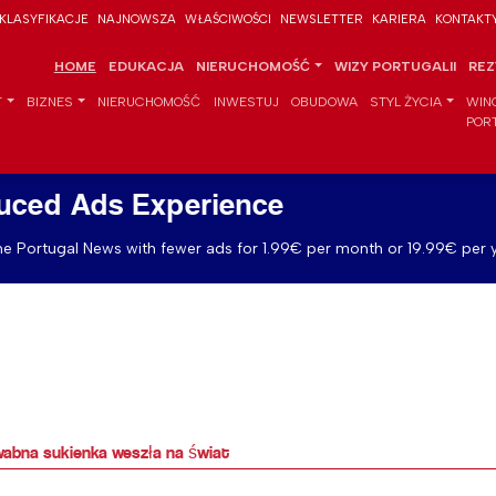
KLASYFIKACJE
NAJNOWSZA
WŁAŚCIWOŚCI
NEWSLETTER
KARIERA
KONTAKT
HOME
EDUKACJA
NIERUCHOMOŚĆ
WIZY PORTUGALII
REZ
T
BIZNES
NIERUCHOMOŚĆ
INWESTUJ
OBUDOWA
STYL ŻYCIA
WIN
POR
uced Ads Experience
e Portugal News with fewer ads for 1.99€ per month or 19.99€ per y
dwabna sukienka weszła na świat