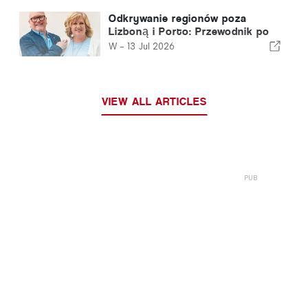
Odkrywanie regionów poza
Lizboną i Porto: Przewodnik po
północnej Portugalii i Srebrnym
W -
13 Jul 2026
Wybrzeżu
VIEW ALL ARTICLES