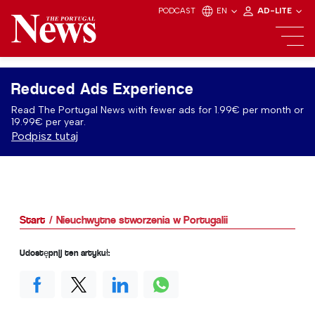
PODCAST
EN
AD-LITE
Reduced Ads Experience
Read The Portugal News with fewer ads for 1.99€ per month or
19.99€ per year.
Podpisz tutaj
Start
Nieuchwytne stworzenia w Portugalii
Udostępnij ten artykuł: