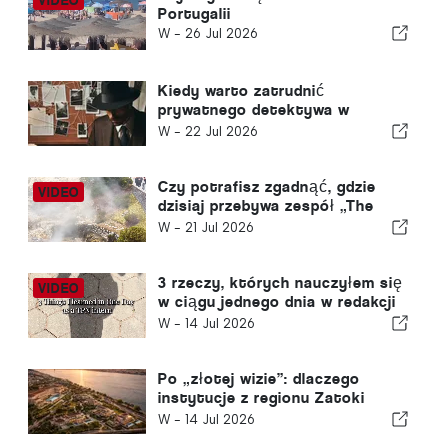
Portugalii
W -
26 Jul 2026
Kiedy warto zatrudnić
prywatnego detektywa w
Portugalii? Pięć sytuacji, w
W -
22 Jul 2026
których rzetelne informacje
mogą mieć decydujące
znaczenie
Czy potrafisz zgadnąć, gdzie
dzisiaj przebywa zespół „The
Portugal News”?
W -
21 Jul 2026
3 rzeczy, których nauczyłem się
w ciągu jednego dnia w redakcji
„The Portugal News”
W -
14 Jul 2026
Po „złotej wizie”: dlaczego
instytucje z regionu Zatoki
Perskiej nadal inwestują w
W -
14 Jul 2026
Portugalii