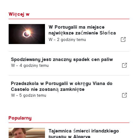
Więcej w
W Portugalii ma miejsce
największe zaćmienie Słońca
tego stulecia
W -
2 godziny temu
Spodziewany jest znaczny spadek cen paliw
W -
4 godziny temu
Przedszkola w Portugalii w okręgu Viana do
Castelo nie zostaną zamknięte
W -
5 godzin temu
Popularny
Tajemnica śmierci irlandzkiego
turysty w Algarve