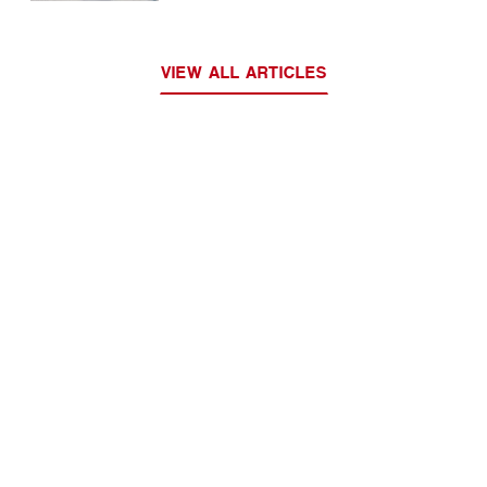
„portugalska meduza”
VIEW ALL ARTICLES