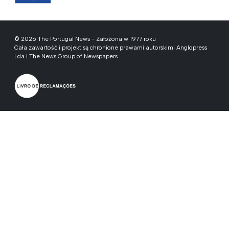
© 2026 The Portugal News - Założona w 1977 roku
Cała zawartość i projekt są chronione prawami autorskimi Anglopress
Lda i The News Group of Newspapers