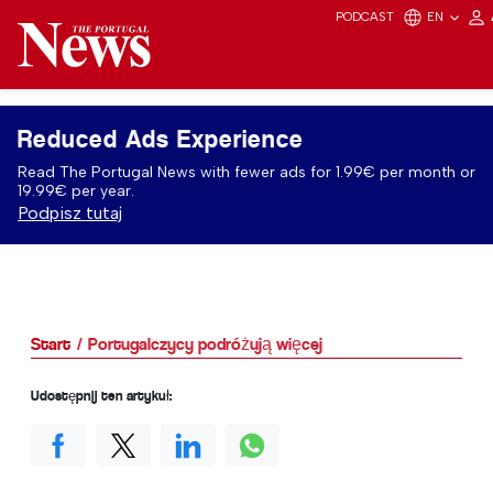
PODCAST
EN
Reduced Ads Experience
Read The Portugal News with fewer ads for 1.99€ per month or
19.99€ per year.
Podpisz tutaj
Start
Portugalczycy podróżują więcej
Udostępnij ten artykuł: