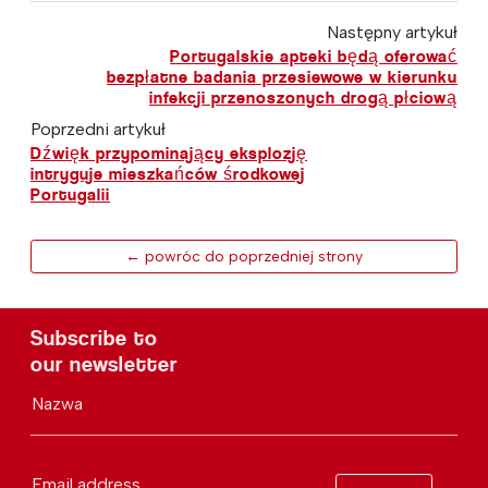
Następny artykuł
Portugalskie apteki będą oferować
bezpłatne badania przesiewowe w kierunku
infekcji przenoszonych drogą płciową
Poprzedni artykuł
Dźwięk przypominający eksplozję
intryguje mieszkańców środkowej
Portugalii
← powróc do poprzedniej strony
Subscribe to
our newsletter
Nazwa
Email address