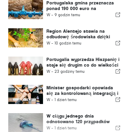
Portugalska gmina przeznacza
ponad 190 000 euro na
zaopatrzenie w wodę
W -
9 godzin temu
Region Alentejo stawia na
odbudowę środowiska dzięki
funduszom europejskim
W -
10 godzin temu
Portugalia wyprzedza Hiszpanię i
staje się drugim co do wielkości
producentem obuwia w Europie
W -
23 godziny temu
Minister gospodarki opowiada
się za kontrolowaną integracją i
gwarantuje imigrantom
W -
1 dzień temu
przyspieszoną ścieżkę
procedury
W ciągu jednego dnia
odnotowano 120 przypadków
użądleń przez meduzę z gatunku
W -
1 dzień temu