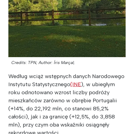
Credits: TPN;
Author: Íris Marçal;
Według wciąż wstępnych danych Narodowego
Instytutu Statystycznego
(INE
), w ubiegłym
roku odnotowano wzrost liczby podróży
mieszkańców zarówno w obrębie Portugalii
(+14%, do 22,192 mln, co stanowi 85,2%
całości), jak i za granicę (+12,5%, do 3,858
mln), przy czym oba wskaźniki osiągnęły
rekordowe wartości.