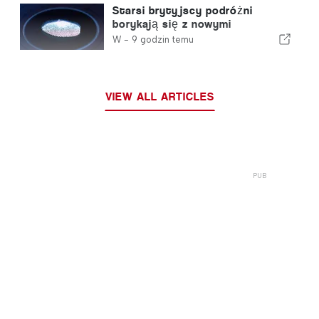
Starsi brytyjscy podróżni
borykają się z nowymi
kontrolami odcisków palców
W -
9 godzin temu
wprowadzonymi przez Unię
Europejską
VIEW ALL ARTICLES