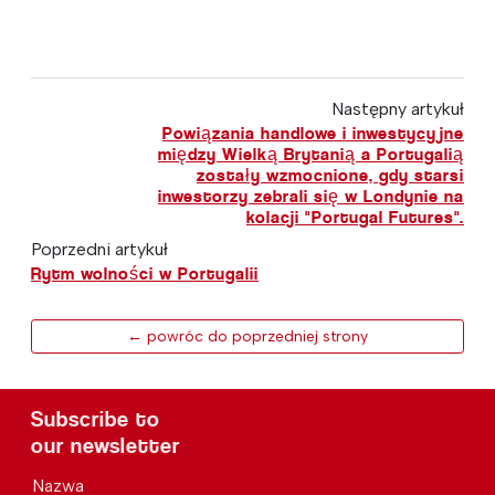
Następny artykuł
Powiązania handlowe i inwestycyjne
między Wielką Brytanią a Portugalią
zostały wzmocnione, gdy starsi
inwestorzy zebrali się w Londynie na
kolacji "Portugal Futures".
Poprzedni artykuł
Rytm wolności w Portugalii
← powróc do poprzedniej strony
Subscribe to
our newsletter
Nazwa