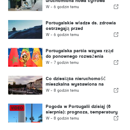
uruchomiona nowa cyfrowa
platforma opieki zdrowotnej
W -
6 godzin temu
Portugalskie władze ds. zdrowia
ostrzegają przed
niebezpieczeństwem utonięcia
W -
6 godzin temu
Portugalska partia wzywa rząd
do ponownego rozważenia
decyzji o przyznaniu Maroku
W -
7 godzin temu
prawa do organizacji Mistrzostw
Świata w Piłce Nożnej w 2030
roku w związku z kryzysem w
Co dziesiąta nieruchomość
Ceucie
mieszkalna wystawiona na
sprzedaż w Portugalii znajduje
W -
8 godzin temu
nabywcę w mniej niż tydzień
Pogoda w Portugalii dzisiaj (6
sierpnia): prognoza, temperatury
i czego można się spodziewać
W -
8 godzin temu