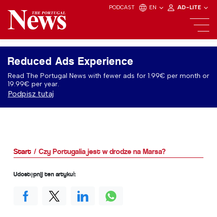
PODCAST
EN
AD-LITE
Reduced Ads Experience
Read The Portugal News with fewer ads for 1.99€ per month or
19.99€ per year.
Podpisz tutaj
Start
Czy Portugalia jest w drodze na Marsa?
Udostępnij ten artykuł: