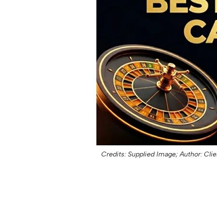
Credits: Supplied Image;
Author: Clie