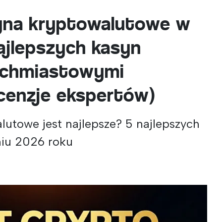
syna kryptowalutowe w
najlepszych kasyn
tychmiastowymi
cenzje ekspertów)
lutowe jest najlepsze? 5 najlepszych
niu 2026 roku