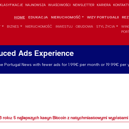
KLASYFIKACJE
NAJNOWSZA
WŁAŚCIWOŚCI
NEWSLETTER
KARIERA
KONTAKT
HOME
EDUKACJA
NIERUCHOMOŚĆ
WIZY PORTUGALII
REZ
T
BIZNES
NIERUCHOMOŚĆ
INWESTUJ
OBUDOWA
STYL ŻYCIA
WIN
POR
uced Ads Experience
e Portugal News with fewer ads for 1.99€ per month or 19.99€ per y
 roku: 5 najlepszych kasyn Bitcoin z natychmiastowymi wypłatami 