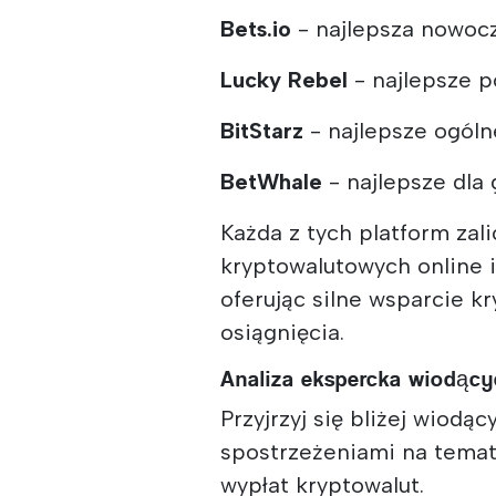
Bets.io
- najlepsza nowoc
Lucky Rebel
- najlepsze 
BitStarz
- najlepsze ogól
BetWhale
- najlepsze dla
Każda z tych platform zal
kryptowalutowych online i
oferując silne wsparcie 
osiągnięcia.
Analiza ekspercka wiodąc
Przyjrzyj się bliżej wio
spostrzeżeniami na temat
wypłat kryptowalut.