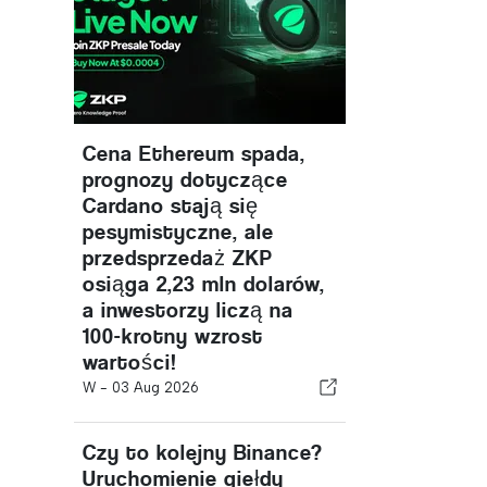
Cena Ethereum spada,
prognozy dotyczące
Cardano stają się
pesymistyczne, ale
przedsprzedaż ZKP
osiąga 2,23 mln dolarów,
a inwestorzy liczą na
100-krotny wzrost
wartości!
W -
03 Aug 2026
Czy to kolejny Binance?
Uruchomienie giełdy