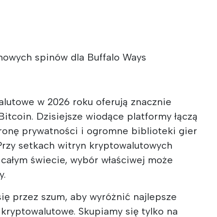
mowych spinów dla Buffalo Ways
alutowe w 2026 roku oferują znacznie
Bitcoin. Dzisiejsze wiodące platformy łączą
hronę prywatności i ogromne biblioteki gier
Przy setkach witryn kryptowalutowych
 całym świecie, wybór właściwej może
y.
ię przez szum, aby wyróżnić najlepsze
kryptowalutowe. Skupiamy się tylko na