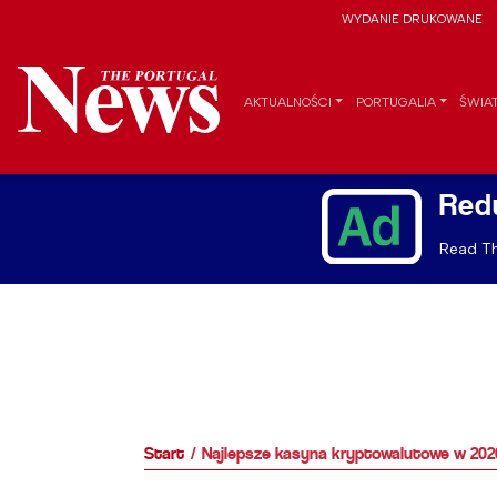
WYDANIE DRUKOWANE
AKTUALNOŚCI
PORTUGALIA
ŚWIA
Red
Read Th
Start
Najlepsze kasyna kryptowalutowe w 2026