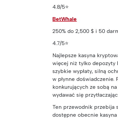
4.8/5⭐
BetWhale
250% do 2,500 $ i 50 dar
4.7/5⭐
Najlepsze kasyna kryptow
więcej niż tylko depozyty 
szybkie wypłaty, silną oc
w płynne doświadczenie. 
konkurujących ze sobą na
wydawać się przytłaczając
Ten przewodnik przebija s
dostępne obecnie kasyna 