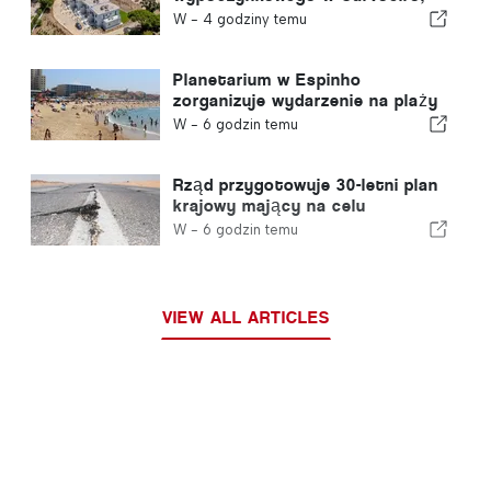
należącego do sieci Carvoeiro
W -
4 godziny temu
Branco
Planetarium w Espinho
zorganizuje wydarzenie na plaży
Praia da Baía podczas zaćmienia
W -
6 godzin temu
Słońca w Portugalii
Rząd przygotowuje 30-letni plan
krajowy mający na celu
zwiększenie odporności
W -
6 godzin temu
Portugalii na silne trzęsienia
ziemi
VIEW ALL ARTICLES