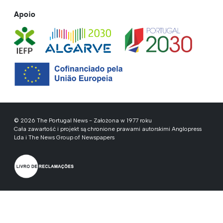
Apoio
© 2026 The Portugal News - Założona w 1977 roku
Cała zawartość i projekt są chronione prawami autorskimi Anglopress
Lda i The News Group of Newspapers