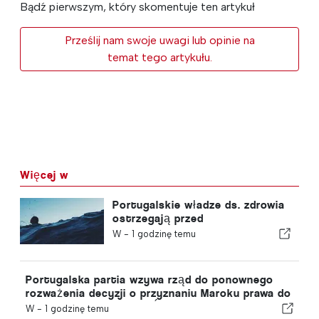
Bądź pierwszym, który skomentuje ten artykuł
Prześlij nam swoje uwagi lub opinie na
temat tego artykułu.
Więcej w
Portugalskie władze ds. zdrowia
ostrzegają przed
niebezpieczeństwem utonięcia
W -
1 godzinę temu
Portugalska partia wzywa rząd do ponownego
rozważenia decyzji o przyznaniu Maroku prawa do
organizacji Mistrzostw Świata w Piłce Nożnej w
W -
1 godzinę temu