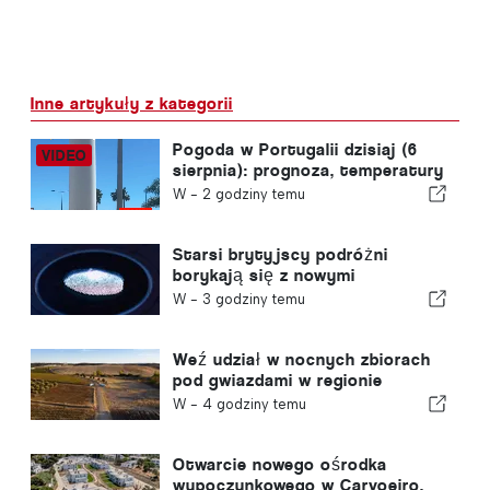
Inne artykuły z kategorii
Pogoda w Portugalii dzisiaj (6
sierpnia): prognoza, temperatury
i czego można się spodziewać
W -
2 godziny temu
Starsi brytyjscy podróżni
borykają się z nowymi
kontrolami odcisków palców
W -
3 godziny temu
wprowadzonymi przez Unię
Europejską
Weź udział w nocnych zbiorach
pod gwiazdami w regionie
Alentejo
W -
4 godziny temu
Otwarcie nowego ośrodka
wypoczynkowego w Carvoeiro,