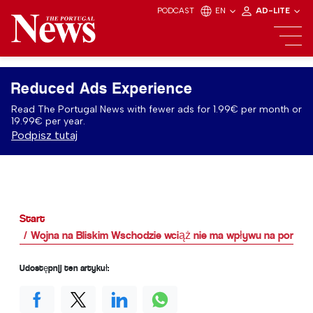
PODCAST
EN
AD-LITE
Reduced Ads Experience
Read The Portugal News with fewer ads for 1.99€ per month or
19.99€ per year.
Podpisz tutaj
Start
Wojna na Bliskim Wschodzie wciąż nie ma wpływu na portuga
Udostępnij ten artykuł: