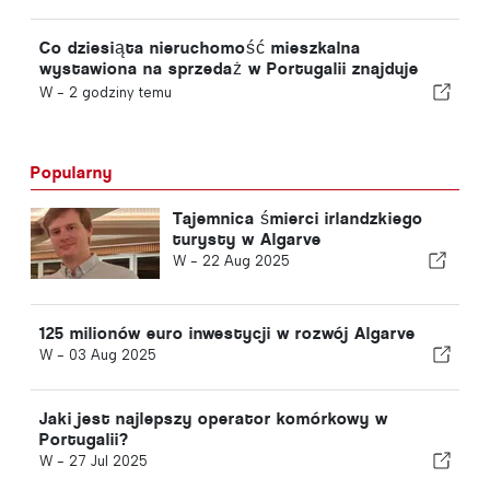
2030 roku w związku z kryzysem w Ceucie
Co dziesiąta nieruchomość mieszkalna
wystawiona na sprzedaż w Portugalii znajduje
nabywcę w mniej niż tydzień
W -
2 godziny temu
Popularny
Tajemnica śmierci irlandzkiego
turysty w Algarve
W -
22 Aug 2025
125 milionów euro inwestycji w rozwój Algarve
W -
03 Aug 2025
Jaki jest najlepszy operator komórkowy w
Portugalii?
W -
27 Jul 2025