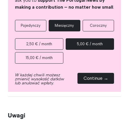
ask you to
support The Portugal News by
making a contribution – no matter how small
.
Pojedynczy
Miesięczny
Coroczny
2,50 € / month
5,00 € / month
15,00 € / month
W każdej chwili możesz
Continue →
zmienić wysokość datków
lub anulować wpłaty.
Uwagi