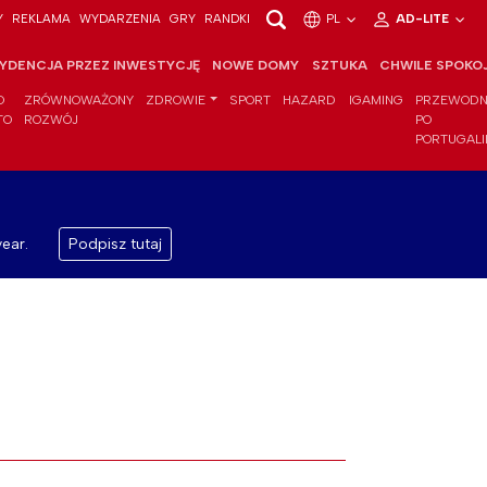
Y
REKLAMA
WYDARZENIA
GRY
RANDKI
PL
AD-LITE
YDENCJA PRZEZ INWESTYCJĘ
NOWE DOMY
SZTUKA
CHWILE SPOKO
O
ZRÓWNOWAŻONY
ZDROWIE
SPORT
HAZARD
IGAMING
PRZEWODN
TO
ROZWÓJ
PO
PORTUGALI
ear.
Podpisz tutaj