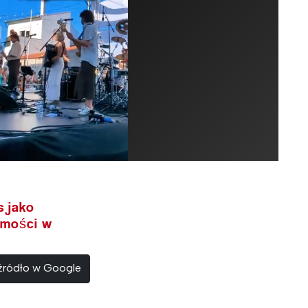
s jako
omości w
 źródło w Google