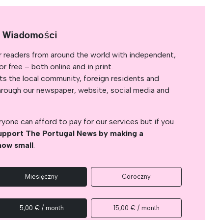
e Wiadomości
r readers from around the world with independent,
 free – both online and in print.
s the local community, foreign residents and
s through our newspaper, website, social media and
yone can afford to pay for our services but if you
upport The Portugal News by making a
how small
.
Miesięczny
Coroczny
5,00 € / month
15,00 € / month