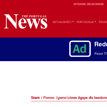
WYDANIE DRUKOWANE
AKTUALNOŚCI
PORTUGALIA
ŚWIA
Red
Read Th
Start
Pomoc żywnościowa Agape dla bezdomn