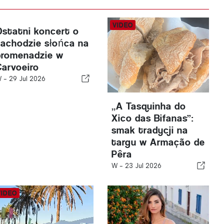
Ostatni koncert o
zachodzie słońca na
promenadzie w
Carvoeiro
W -
29 Jul 2026
„A Tasquinha do
Xico das Bifanas”:
smak tradycji na
targu w Armação de
Pêra
W -
23 Jul 2026