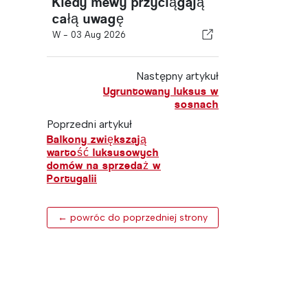
Kiedy mewy przyciągają
całą uwagę
W -
03 Aug 2026
Następny artykuł
Ugruntowany luksus w
sosnach
Poprzedni artykuł
Balkony zwiększają
wartość luksusowych
domów na sprzedaż w
Portugalii
← powróc do poprzedniej strony