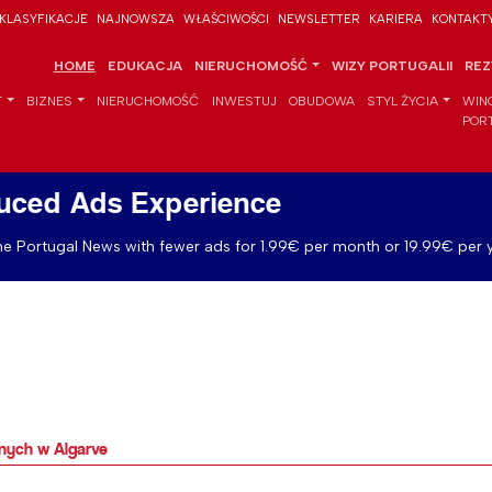
KLASYFIKACJE
NAJNOWSZA
WŁAŚCIWOŚCI
NEWSLETTER
KARIERA
KONTAKT
HOME
EDUKACJA
NIERUCHOMOŚĆ
WIZY PORTUGALII
REZ
T
BIZNES
NIERUCHOMOŚĆ
INWESTUJ
OBUDOWA
STYL ŻYCIA
WIN
POR
uced Ads Experience
e Portugal News with fewer ads for 1.99€ per month or 19.99€ per y
ych w Algarve