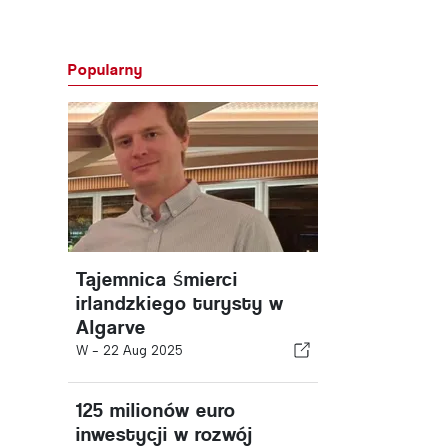
Popularny
Tajemnica śmierci
irlandzkiego turysty w
Algarve
W -
22 Aug 2025
125 milionów euro
inwestycji w rozwój